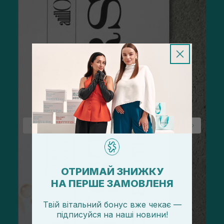
ОТРИМАЙ ЗНИЖКУ
НА ПЕРШЕ ЗАМОВЛЕНЯ
Твій вітальний бонус вже чекає —
підписуйся
на
наші новини!