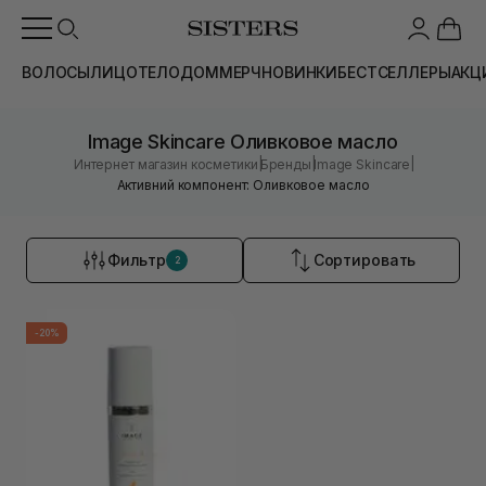
ВОЛОСЫ
ЛИЦО
ТЕЛО
ДОМ
МЕРЧ
НОВИНКИ
БЕСТСЕЛЛЕРЫ
АКЦ
Image Skincare Оливковое масло
|
|
|
Интернет магазин косметики
Бренды
Image Skincare
Активний компонент: Оливковое масло
Фильтр
Сортировать
2
-20%