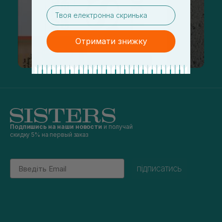
email
Отримати знижку
Подпишись на наши новости
и получай
скидку 5% на первый заказ
Email
підписатись