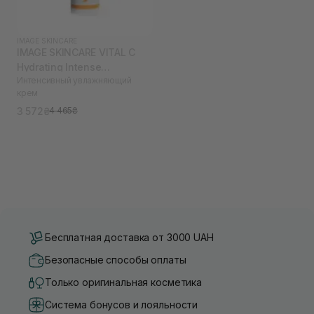
IMAGE SKINCARE
IMAGE SKINCARE VITAL C
Hydrating Intense
Интенсивный увлажняющий
Moisturizer 50 мл
крем
3 572₴
4 465₴
Бесплатная доставка от 3000 UAH
Безопасные способы оплаты
Только оригинальная косметика
Система бонусов и лояльности