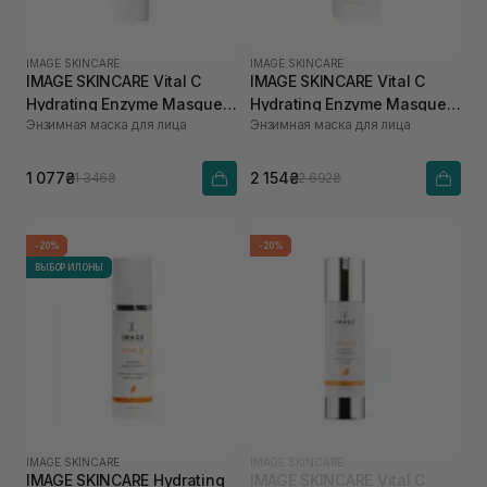
IMAGE SKINCARE
IMAGE SKINCARE
IMAGE SKINCARE Vital C
IMAGE SKINCARE Vital C
Hydrating Enzyme Masque
Hydrating Enzyme Masque
Энзимная маска для лица
Энзимная маска для лица
28 г
57 г
1 077₴
2 154₴
1 346₴
2 692₴
-20%
-20%
ВЫБОР ИЛОНЫ
IMAGE SKINCARE
IMAGE SKINCARE
IMAGE SKINCARE Hydrating
IMAGE SKINCARE Vital C