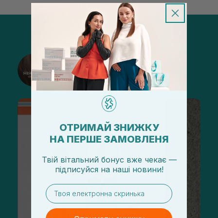
@sisters_stelmakh в Instagram
Подписаться
ОТРИМАЙ ЗНИЖКУ
НА ПЕРШЕ ЗАМОВЛЕНЯ
Твій вітальний бонус вже чекає —
підписуйся
на
наші новини!
email