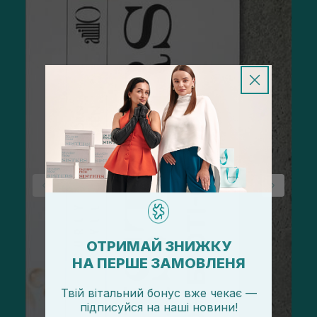
ОТРИМАЙ ЗНИЖКУ
НА ПЕРШЕ ЗАМОВЛЕНЯ
Твій вітальний бонус вже чекає —
підписуйся
на
наші новини!