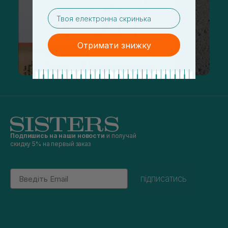
email
Отримати знижку
Подпишись на наши новости
и получай
скидку 5% на первый заказ
Email
підписатись