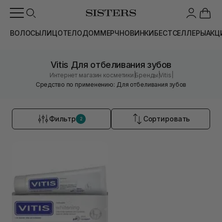
ВОЛОСЫ
ЛИЦО
ТЕЛО
ДОМ
МЕРЧ
НОВИНКИ
БЕСТСЕЛЛЕРЫ
АКЦ
Vitis Для отбеливания зубов
|
|
|
Интернет магазин косметики
Бренды
Vitis
Средство по применению: Для отбеливания зубов
Фильтр
Сортировать
2