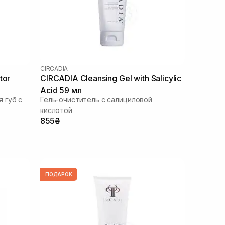
CIRCADIA
tor
CIRCADIA Cleansing Gel with Salicylic
Acid 59 мл
 губ с
Гель-очиститель с салициловой
кислотой
855₴
ПОДАРОК