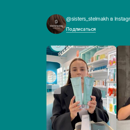
@sisters_stelmakh в Instag
Подписаться