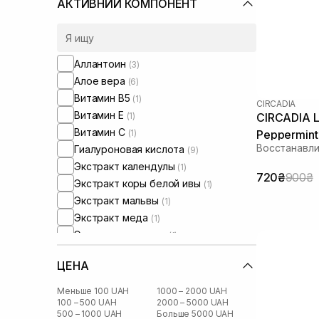
Кожа лица с нарушенным
АКТИВНИЙ КОМПОНЕНТ
барьером
(6)
Кожа лица с нарушенным
микробиомом
(6)
Аллантоин
(3)
Алое вера
(6)
Витамин B5
(1)
CIRCADIA
Витамин Е
(1)
CIRCADIA L
Витамин C
(1)
Peppermint
Восстанавли
Гиалуроновая кислота
(9)
Экстракт календулы
(1)
720₴
900₴
Экстракт коры белой ивы
(1)
Экстракт мальвы
(1)
Экстракт меда
(1)
Экстракт ромашки
(1)
Экстракт можжевельника
(1)
ЦЕНА
Зеленый чай
(2)
Керамиды
(1)
Меньше 100 UAH
1000 – 2000 UAH
Кофеин
100 – 500 UAH
2000 – 5000 UAH
(1)
500 – 1000 UAH
Больше 5000 UAH