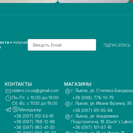
Email
вости
и получай
підписатись
з
КОНТАКТЫ
МАГАЗИНЫ
sisters.co.ua@gmail.com
г. Львов, ул. Степана Бандеры
Пн.-Пт. с 10:00 до 19:00
+38 (098) 778-13-79
Сб.-Вс. с 11:00 до 18:00
г. Львов, ул. Ивана Франка, 36
Менеджер
+38 (097) 611-95-94
+38 (097) 612-54-81
г. Львов, ул. Академика
+38 (097) 788-12-88
Подстригача, 1В (Duck's Lake)
+38 (097) 983-41-20
+38 (097) 101-97-16
+38 (068) 693-46-00
г. Ровно, ул. 16-го Июля, 15