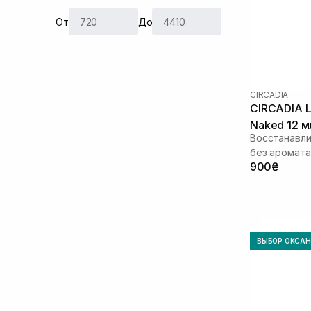
Миндальная кислота
(2)
Ниацинамид
(2)
От
До
Оливковое масло
(1)
Масло авокадо
(7)
Масло арганы
(1)
Масло виноградных косточек
(1)
CIRCADIA
Масло жожоба
(2)
CIRCADIA L
Масло макадамии
(1)
Naked 12 м
Пантенол
(9)
Восстанавли
Пептиды
(8)
без аромата
900₴
Розмарин
(7)
Салициловая кислота
(2)
Токоферол
(1)
ВЫБОР ОКСА