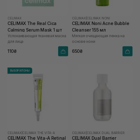
CELIMAX
CELIMAX
|
CELIMAX NONI
CELIMAX The Real Cica
CELIMAX Noni Acne Bubble
Calming Serum Mask 1 шт
Cleanser 155 мл
Успокаивающая тканевая маска
Мягкая очищающая пенка на
для лица
основе нони
110₴
650₴
ВЫБОР ИЛОНЫ
CELIMAX
|
CELIMAX THE VITA-A
CELIMAX
|
CELIMAX DUAL BARRIER
CELIMAX The Vita-A Retinal
CELIMAX Dual Barrier