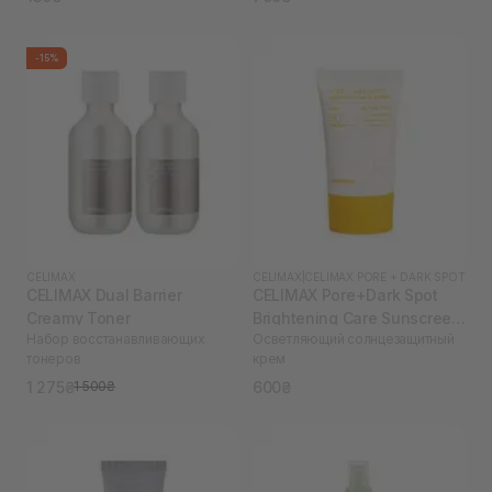
-15%
CELIMAX
CELIMAX
|
CELIMAX PORE + DARK SPOT
CELIMAX Dual Barrier
CELIMAX Pore+Dark Spot
Creamy Toner
Brightening Care Sunscreen
Набор восстанавливающих
Осветляющий солнцезащитный
50 мл
тонеров
крем
1 275₴
600₴
1 500₴