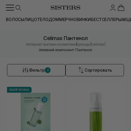
ВОЛОСЫ
ЛИЦО
ТЕЛО
ДОМ
МЕРЧ
НОВИНКИ
БЕСТСЕЛЛЕРЫ
АКЦ
Celimax Пантенол
|
|
|
Интернет магазин косметики
Бренды
Celimax
Активний компонент: Пантенол
Фильтр
Сортировать
2
ВЫБОР ОКСАНЫ