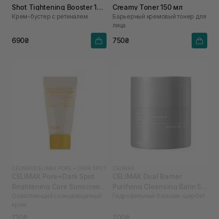
Shot Tightening Booster 15
Creamy Toner 150 мл
Крем-бустер с ретиналем
Барьерный кремовый тонер для
мл
лица
690₴
750₴
CELIMAX
|
CELIMAX PORE + DARK SPOT
CELIMAX
CELIMAX Pore+Dark Spot
CELIMAX Dual Barrier
Brightening Care Sunscreen
Purifying Cleansing Balm 50
Осветляющий солнцезащитный
Гидрофильный бальзам-щербет
10 мл
мл
крем
130₴
700₴