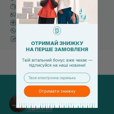
Безопасные способы оплаты
Только оригинальная косметика
Система бонусов и лояльности
Лучшие цены и топ товары
Рекомендации от косметологов
ОТРИМАЙ ЗНИЖКУ
НА ПЕРШЕ ЗАМОВЛЕНЯ
Твій вітальний бонус вже чекає —
підписуйся
на
наші новини!
email
Отримати знижку
@sisters_stelmakh в Instagram
Подписаться