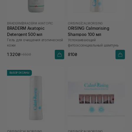
BRADERM
|
BRADERM AXATOPIC
ORISING
|
CALMORISING
BRADERM Axatopic
ORISING Calmorising
Detergent 500 мл
Shampoo 100 мл
Гель для очищения атопической
Успокаивающий
кожи
фитоэссенциальный шампунь
1 320₴
810₴
1 650₴
ВЫБОР ОКСАНЫ
ORISING
|
CALMORISING
ORISING
|
CALMORISING