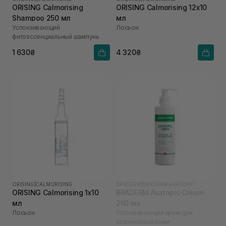
ORISING Calmorising
ORISING Calmorising 12х10
Shampoo 250 мл
мл
Успокаивающий
Лосьон
фитоэссенциальный шампунь
1 630₴
4 320₴
ORISING
|
CALMORISING
BRADERM
|
BRADERM AXATOPIC
ORISING Calmorising 1х10
BRADERM Axatopic Cream
мл
250 мл
Лосьон
Успокаивающий крем для
атопической кожи