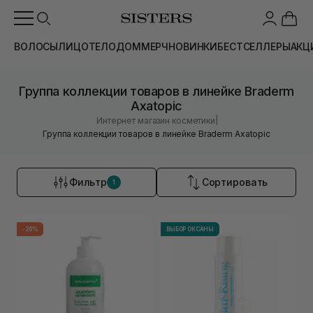
ВОЛОСЫ
ЛИЦО
ТЕЛО
ДОМ
МЕРЧ
НОВИНКИ
БЕСТСЕЛЛЕРЫ
АКЦ
Группа коллекции товаров в линейке Braderm
Axatopic
|
Интернет магазин косметики
Группа коллекции товаров в линейке Braderm Axatopic
Фильтр
Сортировать
1
-20%
ВЫБОР ОКСАНЫ