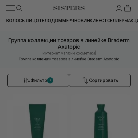
ВОЛОСЫ
ЛИЦО
ТЕЛО
ДОМ
МЕРЧ
НОВИНКИ
БЕСТСЕЛЛЕРЫ
АКЦ
Группа коллекции товаров в линейке Braderm
Axatopic
|
Интернет магазин косметики
Группа коллекции товаров в линейке Braderm Axatopic
Фильтр
Сортировать
2