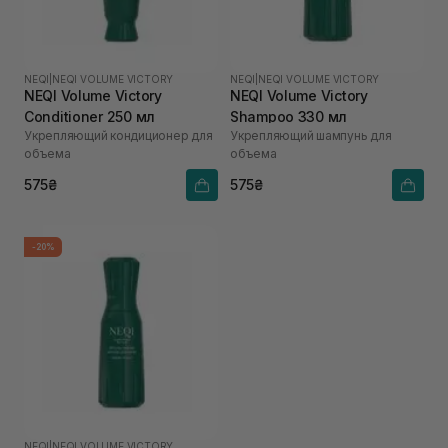
NEQI
|
NEQI VOLUME VICTORY
NEQI
|
NEQI VOLUME VICTORY
NEQI Volume Victory
NEQI Volume Victory
Conditioner 250 мл
Shampoo 330 мл
Укрепляющий кондиционер для
Укрепляющий шампунь для
объема
объема
575₴
575₴
-20%
NEQI
|
NEQI VOLUME VICTORY