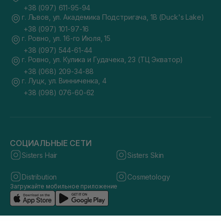
+38 (097) 611-95-94
г. Львов, ул. Академика Подстригача, 1В (Duck's Lake)
+38 (097) 101-97-16
г. Ровно, ул. 16-го Июля, 15
+38 (097) 544-61-44
г. Ровно, ул. Кулика и Гудачека, 23 (ТЦ Экватор)
+38 (068) 209-34-88
г. Луцк, ул. Винниченка, 4
+38 (098) 076-60-62
СОЦИАЛЬНЫЕ СЕТИ
Sisters Hair
Sisters Skin
Distribution
Cosmetology
Загружайте мобильное приложение