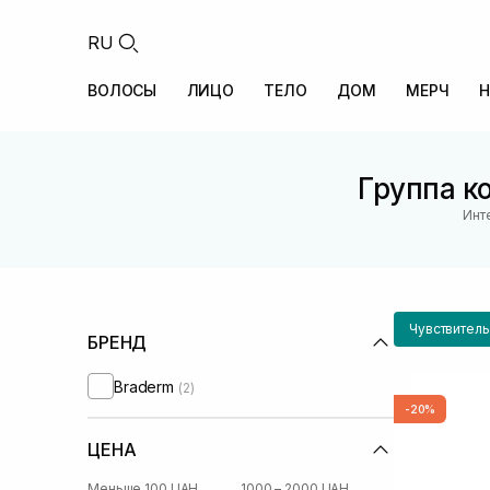
RU
ВОЛОСЫ
ЛИЦО
ТЕЛО
ДОМ
МЕРЧ
Н
Группа к
Инт
Чувствитель
БРЕНД
Braderm
(2)
-20%
ЦЕНА
Меньше 100 UAH
1000 – 2000 UAH