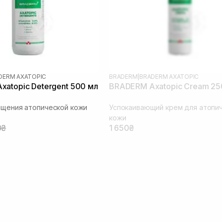
DERM AXATOPIC
BRADERM
|
BRADERM AXATOPIC
atopic Detergent 500 мл
BRADERM Axatopic Cream 25
ищения атопической кожи
Успокаивающий крем для атопи
кожи
0₴
1 650₴