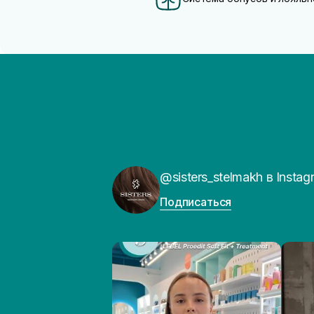
@sisters_stelmakh в Instag
Подписаться