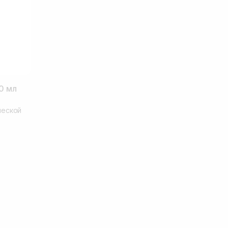
0 мл
ческой