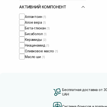
АКТИВНИЙ КОМПОНЕНТ
Аллантоин
(1)
Алое вера
(1)
Бета-глюкан
(1)
Бисаболол
(1)
Керамиды
(2)
Ниацинамид
(1)
Оливковое масло
(1)
Масло ши
(1)
Бесплатная доставка от 3
UAH
Система бонусов и лояльн