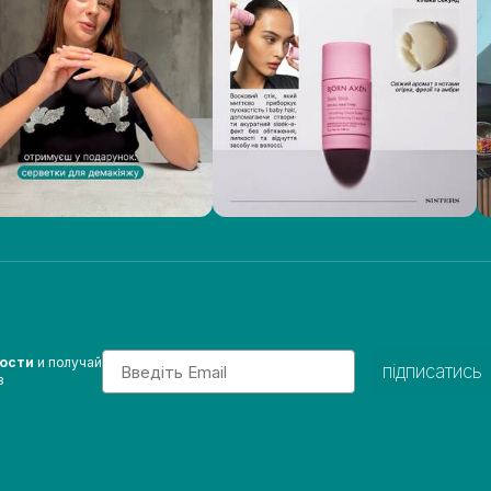
Email
вости
и получай
підписатись
з