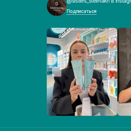
@sisters_stelmakh в Instag
Подписаться