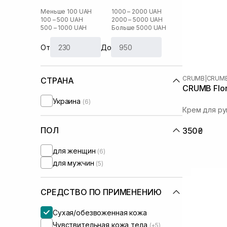
Меньше 100 UAH
1000 – 2000 UAH
100 – 500 UAH
2000 – 5000 UAH
500 – 1000 UAH
Больше 5000 UAH
От
До
CRUMB
|
CRUMB
СТРАНА
CRUMB Flor
Украина
(6)
Крем для ру
ПОЛ
350₴
для женщин
(6)
для мужчин
(5)
СРЕДСТВО ПО ПРИМЕНЕНИЮ
Сухая/обезвоженная кожа
Чувствительная кожа тела
(+5)