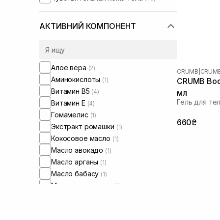
АКТИВНИЙ КОМПОНЕНТ
Алое вера
(2)
CRUMB
|
CRUMB
Аминокислоты
(1)
CRUMB Bod
Витамин B5
(4)
мл
Гель для те
Витамин Е
(4)
Гомамелис
(1)
660₴
Экстракт ромашки
(1)
Кокосовое масло
(1)
Масло авокадо
(1)
Масло арганы
(1)
Масло бабасу
(1)
Масло макадамии
(1)
Масло миндаля
(4)
Масло ши
(1)