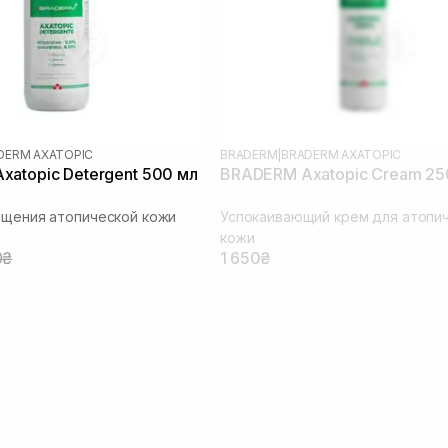
DERM AXATOPIC
BRADERM
|
BRADERM AXATOPIC
atopic Detergent 500 мл
BRADERM Axatopic Cream 25
ищения атопической кожи
Успокаивающий крем для атопи
кожи
0₴
1 650₴