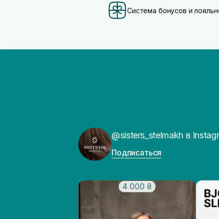
Система бонусов и лояльн
@sisters_stelmakh в Instag
Подписаться