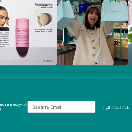
Email
вости
и получай
підписатись
з