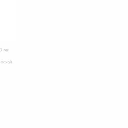
0 мл
ческой