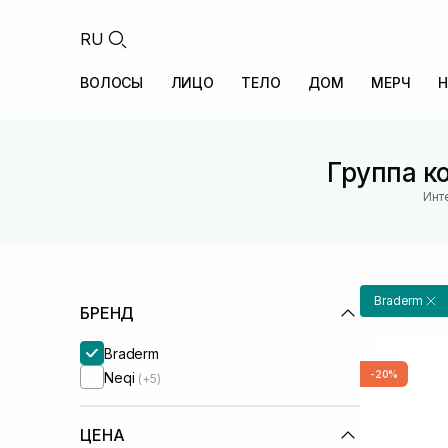
RU
ВОЛОСЫ
ЛИЦО
ТЕЛО
ДОМ
МЕРЧ
Н
Группа к
Инт
Braderm
БРЕНД
Braderm
-20%
Neqi
(+5)
ЦЕНА