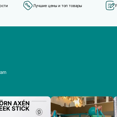
ости
Лучшие цены и топ товары
ram