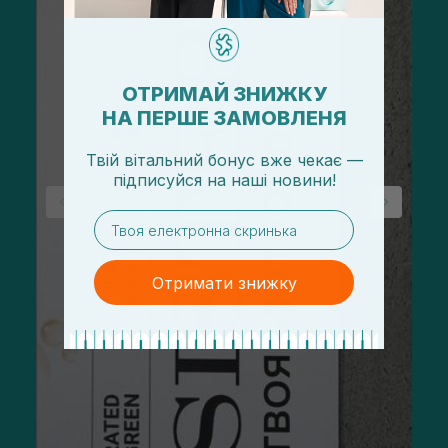
ОТРИМАЙ ЗНИЖКУ
НА ПЕРШЕ ЗАМОВЛЕНЯ
Твій вітальний бонус вже чекає —
підписуйся
на
наші новини!
email
Отримати знижку