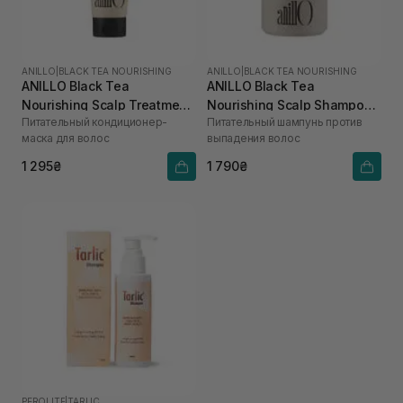
ANILLO
|
BLACK TEA NOURISHING
ANILLO
|
BLACK TEA NOURISHING
ANILLO Black Tea
ANILLO Black Tea
Nourishing Scalp Treatment
Nourishing Scalp Shampoo
Питательный кондиционер-
Питательный шампунь против
150 мл
450 мл
маска для волос
выпадения волос
1 295₴
1 790₴
PEROLITE
|
TARLIC