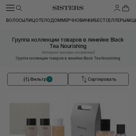
ВОЛОСЫ
ЛИЦО
ТЕЛО
ДОМ
МЕРЧ
НОВИНКИ
БЕСТСЕЛЛЕРЫ
АКЦ
Группа коллекции товаров в линейке Black
Tea Nourishing
|
Интернет магазин косметики
Группа коллекции товаров в линейке Black Tea Nourishing
Фильтр
Сортировать
1