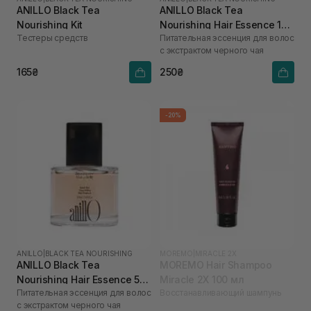
ANILLO Black Tea
ANILLO Black Tea
Nourishing Kit
Nourishing Hair Essence 10
Тестеры средств
Питательная эссенция для волос
мл
с экстрактом черного чая
165₴
250₴
-20%
ANILLO
|
BLACK TEA NOURISHING
MOREMO
|
MIRACLE 2X
ANILLO Black Tea
MOREMO Hair Shampoo
Nourishing Hair Essence 50
Miracle 2X 100 мл
Питательная эссенция для волос
Восстанавливающий шампунь
мл
с экстрактом черного чая