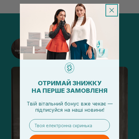
@sisters_stelmakh в Instagram
Подписаться
ОТРИМАЙ ЗНИЖКУ
НА ПЕРШЕ ЗАМОВЛЕНЯ
Твій вітальний бонус вже чекає —
підписуйся
на
наші новини!
email