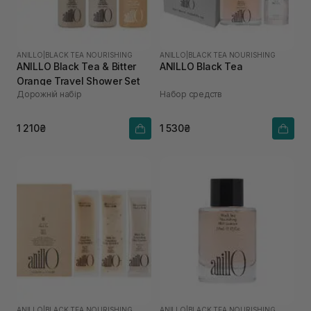
ANILLO
|
BLACK TEA NOURISHING
ANILLO
|
BLACK TEA NOURISHING
ANILLO Black Tea & Bitter
ANILLO Black Tea
Orange Travel Shower Set
Дорожній набір
Набор средств
1 210₴
1 530₴
ANILLO
|
BLACK TEA NOURISHING
ANILLO
|
BLACK TEA NOURISHING