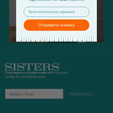
email
Отримати знижку
Подпишись на наши новости
и получай
скидку 5% на первый заказ
Email
підписатись