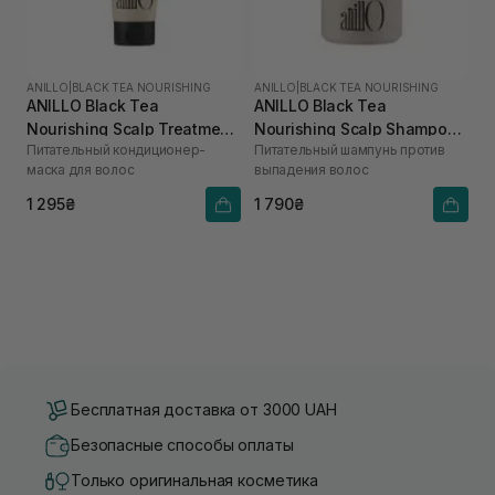
ANILLO
|
BLACK TEA NOURISHING
ANILLO
|
BLACK TEA NOURISHING
ANILLO Black Tea
ANILLO Black Tea
Nourishing Scalp Treatment
Nourishing Scalp Shampoo
Питательный кондиционер-
Питательный шампунь против
150 мл
450 мл
маска для волос
выпадения волос
1 295₴
1 790₴
Бесплатная доставка от 3000 UAH
Безопасные способы оплаты
Только оригинальная косметика