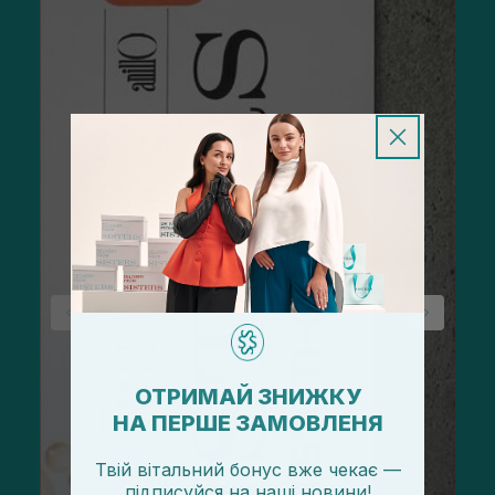
ОТРИМАЙ ЗНИЖКУ
НА ПЕРШЕ ЗАМОВЛЕНЯ
Твій вітальний бонус вже чекає —
підписуйся
на
наші новини!