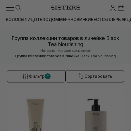
ВОЛОСЫ
ЛИЦО
ТЕЛО
ДОМ
МЕРЧ
НОВИНКИ
БЕСТСЕЛЛЕРЫ
АКЦ
Группа коллекции товаров в линейке Black
Tea Nourishing
|
Интернет магазин косметики
Группа коллекции товаров в линейке Black Tea Nourishing
Фильтр
Сортировать
2