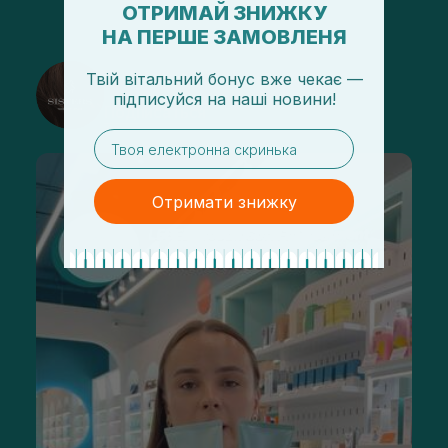
ОТРИМАЙ ЗНИЖКУ
НА ПЕРШЕ ЗАМОВЛЕНЯ
@sisters_stelmakh в Instagram
Твій вітальний бонус вже чекає —
підписуйся
на
наші новини!
Подписаться
email
Отримати знижку