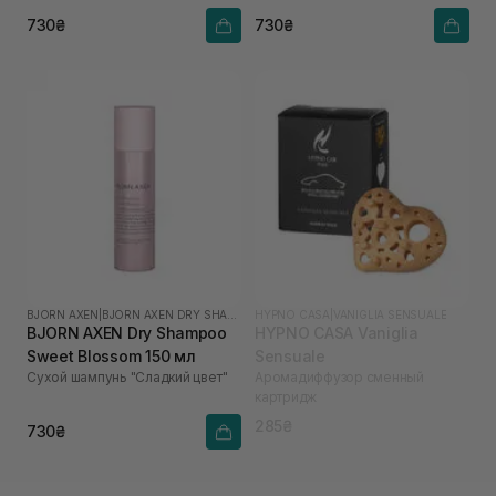
730₴
730₴
BJORN AXEN
|
BJORN AXEN DRY SHAMPOO
HYPNO CASA
|
VANIGLIA SENSUALE
BJORN AXEN Dry Shampoo
HYPNO CASA Vaniglia
Sweet Blossom 150 мл
Sensuale
Сухой шампунь "Сладкий цвет"
Аромадиффузор сменный
картридж
285₴
730₴