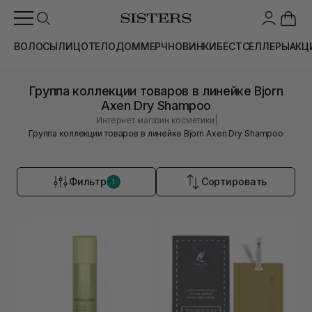
ВОЛОСЫ
ЛИЦО
ТЕЛО
ДОМ
МЕРЧ
НОВИНКИ
БЕСТСЕЛЛЕРЫ
АКЦ
Группа коллекции товаров в линейке Bjorn
Axen Dry Shampoo
|
Интернет магазин косметики
Группа коллекции товаров в линейке Bjorn Axen Dry Shampoo
Фильтр
Сортировать
1