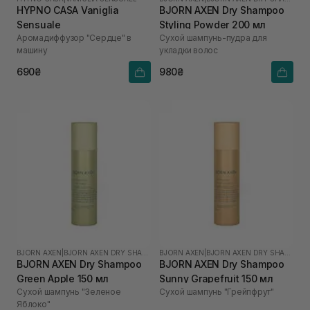
HYPNO CASA Vaniglia
BJORN AXEN Dry Shampoo
Sensuale
Styling Powder 200 мл
Аромадиффузор "Сердце" в
Сухой шампунь-пудра для
машину
укладки волос
690₴
980₴
BJORN AXEN
|
BJORN AXEN DRY SHAMPOO
BJORN AXEN
|
BJORN AXEN DRY SHAMPOO
BJORN AXEN Dry Shampoo
BJORN AXEN Dry Shampoo
Green Apple 150 мл
Sunny Grapefruit 150 мл
Сухой шампунь "Зеленое
Сухой шампунь "Грейпфрут"
Яблоко"