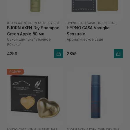
BJORN AXEN
|
BJORN AXEN DRY SHAMPOO
HYPNO CASA
|
VANIGLIA SENSUALE
BJORN AXEN Dry Shampoo
HYPNO CASA Vaniglia
Green Apple 80 мл
Sensuale
Сухой шампунь "Зеленое
Ароматическое саше
Яблоко"
425₴
285₴
ПОДАРОК
HYPNO CASA
|
VANIGLIA SENSUALE
BJORN AXEN
|
BJORN AXEN DRY SHAMPOO