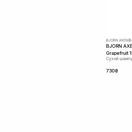
BJORN AXEN
|
B
BJORN AXE
Grapefruit 
Сухой шампу
730₴