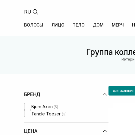
RU
ВОЛОСЫ
ЛИЦО
ТЕЛО
ДОМ
МЕРЧ
Н
Группа колл
Интерн
для женщин
БРЕНД
Bjorn Axen
(5)
Tangle Teezer
(3)
ЦЕНА