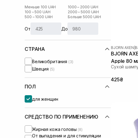
Меньше 100 UAH
1000 – 2000 UAH
100 – 500 UAH
2000 – 5000 UAH
500 – 1000 UAH
Больше 5000 UAH
От
До
BJORN AXEN
|
B
СТРАНА
BJORN AXEN Dry Shampoo 
Apple 80 м
Великобритания
(3)
Сухой шампу
Швеция
(5)
425₴
ПОЛ
для женщин
СРЕДСТВО ПО ПРИМЕНЕНИЮ
Жирная кожа головы
(8)
От выпадения и для стимуляции