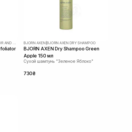
THE SCALP EXFOLIATOR AND MASSAGER
BJORN AXEN
|
BJORN AXEN DRY SHAMPOO
oliator
BJORN AXEN Dry Shampoo Green
Apple 150 мл
Сухой шампунь "Зеленое Яблоко"
730₴