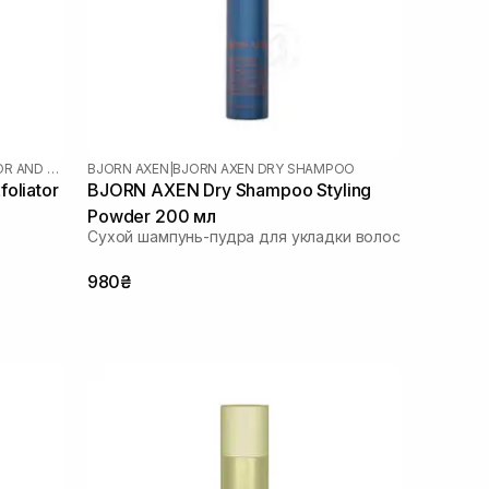
THE SCALP EXFOLIATOR AND MASSAGER
BJORN AXEN
|
BJORN AXEN DRY SHAMPOO
oliator
BJORN AXEN Dry Shampoo Styling
Powder 200 мл
Сухой шампунь-пудра для укладки волос
980₴