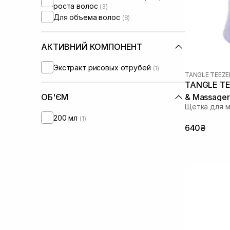
роста волос
(3)
Для объема волос
(8)
АКТИВНИЙ КОМПОНЕНТ
Экстракт рисовых отрубей
(1)
TANGLE TEEZE
TANGLE TEE
& Massager
ОБ'ЄМ
Щетка для м
200 мл
(1)
640₴