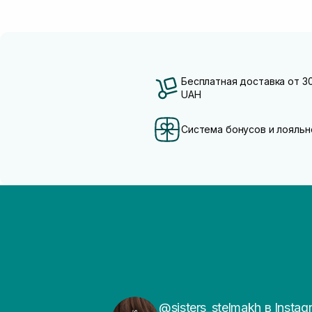
Бесплатная доставка от 3
UAH
Система бонусов и лояльн
@sisters_stelmakh в Instag