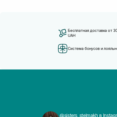
Бесплатная доставка от 3
UAH
Система бонусов и лояльн
@sisters_stelmakh в Instag