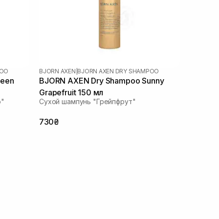
POO
BJORN AXEN
|
BJORN AXEN DRY SHAMPOO
BJORN AXEN Dry Shampoo Sunny
Grapefruit 150 мл
о"
Сухой шампунь "Грейпфрут"
730₴