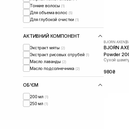
Тонкие волосы
(1)
Для объема волос
(5)
Для глубокой очистки
(1)
АКТИВНИЙ КОМПОНЕНТ
BJORN AXEN
|
B
BJORN AXEN
Экстракт мяты
(2)
Powder 20
Экстракт рисовых отрубей
(1)
Сухой шампу
Масло лаванды
(2)
Масло подсолнечника
(2)
980₴
ОБ'ЄМ
200 мл
(1)
250 мл
(1)