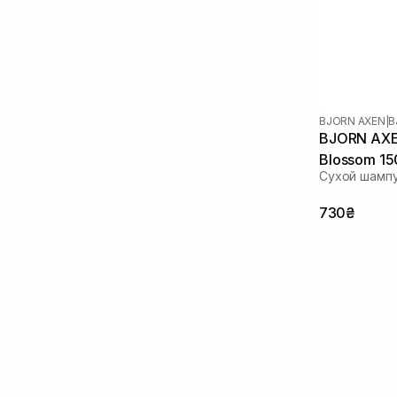
BJORN AXEN
|
B
BJORN AXEN Dry Shampoo 
Blossom 15
Сухой шампу
730₴