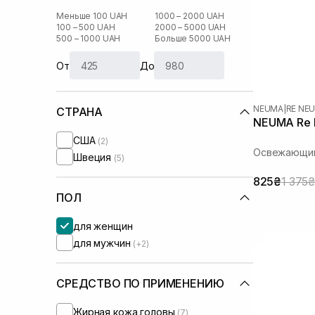
Меньше 100 UAH
1000 – 2000 UAH
100 – 500 UAH
2000 – 5000 UAH
500 – 1000 UAH
Больше 5000 UAH
От
До
NEUMA
|
RE NE
СТРАНА
NEUMA Re N
США
(2)
Освежающий
Швеция
(5)
825₴
1 375₴
ПОЛ
для женщин
для мужчин
(+2)
СРЕДСТВО ПО ПРИМЕНЕНИЮ
Жирная кожа головы
(7)