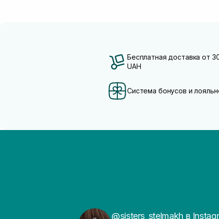
Бесплатная доставка от 3
UAH
Система бонусов и лояльн
@sisters_stelmakh в Instag