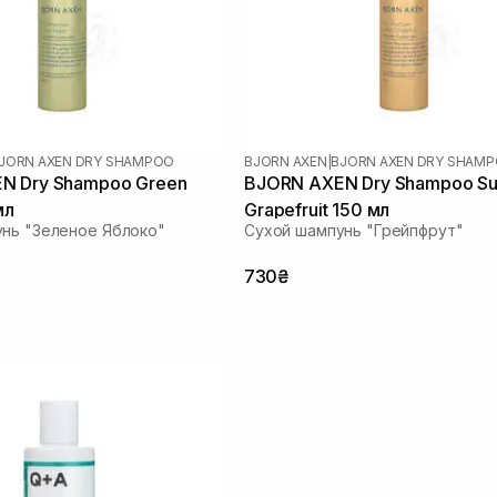
JORN AXEN DRY SHAMPOO
BJORN AXEN
|
BJORN AXEN DRY SHAM
Green
BJORN AXEN Dry Shampoo S
мл
Grapefruit 150 мл
нь "Зеленое Яблоко"
Сухой шампунь "Грейпфрут"
730₴