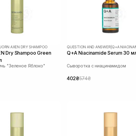
JORN AXEN DRY SHAMPOO
QUESTION AND ANSWER
|
Q+A NIACINA
Green
Q+A Niacinamide Serum 30 м
л
нь "Зеленое Яблоко"
Сыворотка с ниацинамидом
402₴
574₴