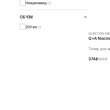
Ниацинамид
(2)
ОБ'ЄМ
200 мл
(1)
QUESTION AN
Q+A Niacin
Тонер для л
374₴
534₴