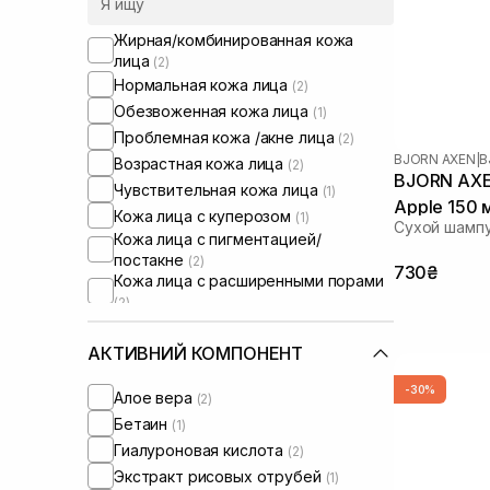
Жирная/комбинированная кожа
лица
(2)
Нормальная кожа лица
(2)
Обезвоженная кожа лица
(1)
Проблемная кожа /акне лица
(2)
BJORN AXEN
|
B
Возрастная кожа лица
(2)
BJORN AXEN Dry Shampoo 
Чувствительная кожа лица
(1)
Apple 150 
Кожа лица с куперозом
(1)
Сухой шампу
Кожа лица с пигментацией/
постакне
(2)
730₴
Кожа лица с расширенными порами
(2)
Кожа лица с нарушенным
барьером
(1)
АКТИВНИЙ КОМПОНЕНТ
Кожа лица с нарушенным
микробиомом
(1)
-30%
Алое вера
(2)
Жирная кожа головы
(5)
Бетаин
(1)
Для объема волос
(5)
Гиалуроновая кислота
(2)
Сыворотки от постакне
(1)
Экстракт рисовых отрубей
(1)