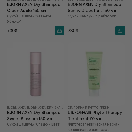
BJORN AXEN Dry Shampoo
BJORN AXEN Dry Shampoo
Green Apple 150 мл
Sunny Grapefruit 150 мл
Сухой шампунь "Зеленое
Сухой шампунь "Грейпфрут"
Яблоко"
730₴
730₴
BJORN AXEN
|
BJORN AXEN DRY SHAMPOO
DR. FORHAIR
|
PHYTO FRESH
BJORN AXEN Dry Shampoo
DR.FORHAIR Phyto Therapy
Sweet Blossom 150 мл
Treatment 70 мл
Сухой шампунь "Сладкий цвет"
Фитотерапевтическая маска-
кондиционер для волос