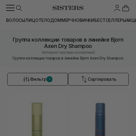
ВОЛОСЫ
ЛИЦО
ТЕЛО
ДОМ
МЕРЧ
НОВИНКИ
БЕСТСЕЛЛЕРЫ
АКЦ
Группа коллекции товаров в линейке Bjorn
Axen Dry Shampoo
|
Интернет магазин косметики
Группа коллекции товаров в линейке Bjorn Axen Dry Shampoo
Фильтр
Сортировать
1