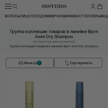
ВОЛОСЫ
ЛИЦО
ТЕЛО
ДОМ
МЕРЧ
НОВИНКИ
БЕСТСЕЛЛЕРЫ
АКЦ
Группа коллекции товаров в линейке Bjorn
Axen Dry Shampoo
|
Интернет магазин косметики
Группа коллекции товаров в линейке Bjorn Axen Dry Shampoo
Фильтр
Сортировать
1