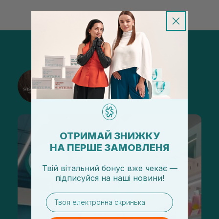
@sisters_stelmakh в Instagram
Подписаться
ОТРИМАЙ ЗНИЖКУ
НА ПЕРШЕ ЗАМОВЛЕНЯ
Твій вітальний бонус вже чекає —
підписуйся
на
наші новини!
email