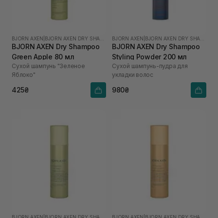
BJORN AXEN
|
BJORN AXEN DRY SHAMPOO
BJORN AXEN
|
BJORN AXEN DRY SHAMPOO
BJORN AXEN Dry Shampoo
BJORN AXEN Dry Shampoo
Green Apple 80 мл
Styling Powder 200 мл
Сухой шампунь "Зеленое
Сухой шампунь-пудра для
Яблоко"
укладки волос
425₴
980₴
BJORN AXEN
|
BJORN AXEN DRY SHAMPOO
BJORN AXEN
|
BJORN AXEN DRY SHAMPOO