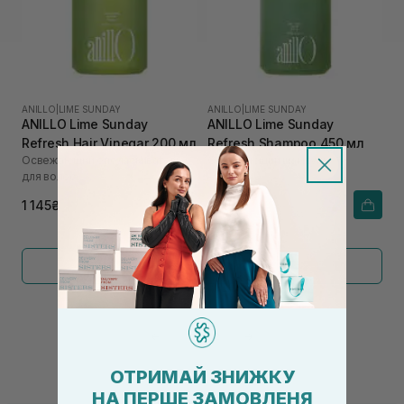
ANILLO
|
LIME SUNDAY
ANILLO
|
LIME SUNDAY
ANILLO Lime Sunday
ANILLO Lime Sunday
Refresh Hair Vinegar 200 мл
Refresh Shampoo 450 мл
Освежающий ополаскиватель
Освежающий шампунь
для волос
1 145₴
1 590₴
Показать больше
←
1
2
→
ОТРИМАЙ ЗНИЖКУ
НА ПЕРШЕ ЗАМОВЛЕНЯ