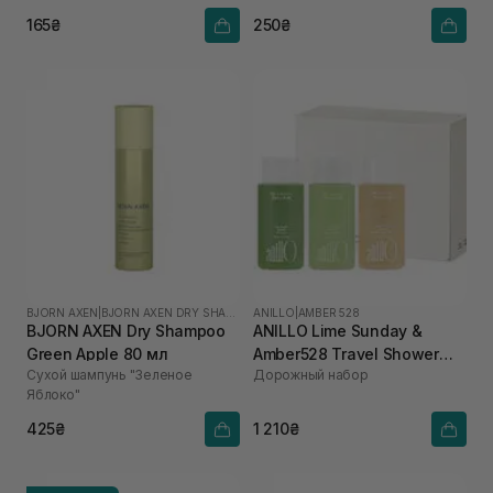
165₴
250₴
BJORN AXEN
|
BJORN AXEN DRY SHAMPOO
ANILLO
|
AMBER 528
BJORN AXEN Dry Shampoo
ANILLO Lime Sunday &
Green Apple 80 мл
Amber528 Travel Shower
Сухой шампунь "Зеленое
Дорожный набор
Set
Яблоко"
425₴
1 210₴