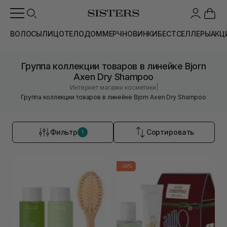
ВОЛОСЫ
ЛИЦО
ТЕЛО
ДОМ
МЕРЧ
НОВИНКИ
БЕСТСЕЛЛЕРЫ
АКЦ
Группа коллекции товаров в линейке Bjorn
Axen Dry Shampoo
|
Интернет магазин косметики
Группа коллекции товаров в линейке Bjorn Axen Dry Shampoo
Фильтр
Сортировать
1
-20%