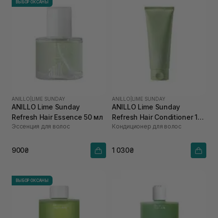
ВЫБОР ОКСАНЫ
ANILLO
|
LIME SUNDAY
ANILLO
|
LIME SUNDAY
ANILLO Lime Sunday
ANILLO Lime Sunday
Refresh Hair Essence 50 мл
Refresh Hair Conditioner 150
Эссенция для волос
Кондиционер для волос
мл
900₴
1 030₴
ВЫБОР ОКСАНЫ