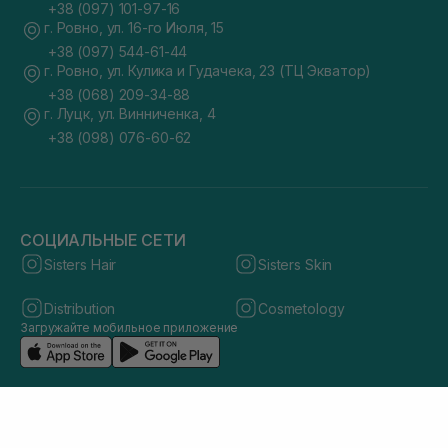
+38 (097) 101-97-16
г. Ровно, ул. 16-го Июля, 15
+38 (097) 544-61-44
г. Ровно, ул. Кулика и Гудачека, 23 (ТЦ Экватор)
+38 (068) 209-34-88
г. Луцк, ул. Винниченка, 4
+38 (098) 076-60-62
СОЦИАЛЬНЫЕ СЕТИ
Sisters Hair
Sisters Skin
Distribution
Cosmetology
Загружайте мобильное приложение