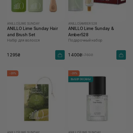
ANILLO
|
LIME SUNDAY
ANILLO
|
AMBER 528
ANILLO Lime Sunday Hair
ANILLO Lime Sunday &
and Brush Set
Amber528
Набір для волосся
Подарочный набор
1 295₴
1 400₴
1 760₴
-20%
-20%
ВЫБОР ОКСАНЫ
ANILLO
|
LIME SUNDAY
ANILLO
|
LIME SUNDAY