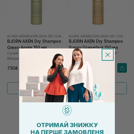
BJORN AXEN
|
BJORN AXEN DRY SHAMPOO
BJORN AXEN
|
BJORN AXEN DRY SHAMPOO
BJORN AXEN Dry Shampoo
BJORN AXEN Dry Shampoo
Green Apple 150 мл
Sunny Grapefruit 150 мл
Сухой шампунь "Зеленое
Сухой шампунь "Грейпфрут"
Яблоко"
730₴
730₴
Показать больше
←
1
2
→
ОТРИМАЙ ЗНИЖКУ
НА ПЕРШЕ ЗАМОВЛЕНЯ