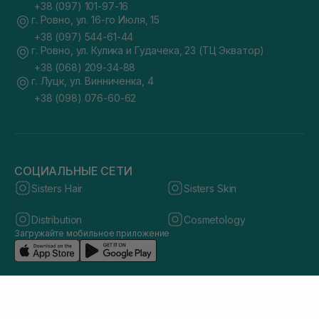
+38 (097) 101-97-16
г. Ровно, ул. 16-го Июля, 15
+38 (097) 544-61-44
г. Ровно, ул. Кулика и Гудачека, 23 (ТЦ Экватор)
+38 (068) 209-34-88
г. Луцк, ул. Винниченка, 4
+38 (098) 076-60-62
СОЦИАЛЬНЫЕ СЕТИ
Sisters Hair
Sisters Skin
Distribution
Cosmetology
Загружайте мобильное приложение