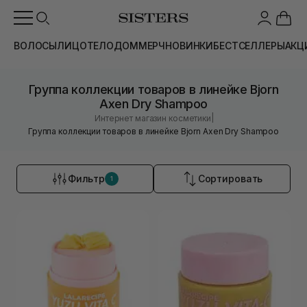
ВОЛОСЫ
ЛИЦО
ТЕЛО
ДОМ
МЕРЧ
НОВИНКИ
БЕСТСЕЛЛЕРЫ
АКЦ
Группа коллекции товаров в линейке Bjorn
Axen Dry Shampoo
|
Интернет магазин косметики
Группа коллекции товаров в линейке Bjorn Axen Dry Shampoo
Фильтр
Сортировать
1