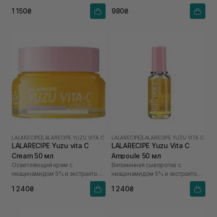
1 150₴
980₴
LALARECIPE
|
LALARECIPE YUZU VITA C
LALARECIPE
|
LALARECIPE YUZU VITA C
LALARECIPE Yuzu vita C
LALARECIPE Yuzu Vita C
Cream 50 мл
Ampoule 50 мл
Осветляющий крем с
Витаминная сыворотка с
ниацинамидом 5% и экстрактом
ниацинамидом 5% и экстрактом
юдзу
юдзу
1 240₴
1 240₴