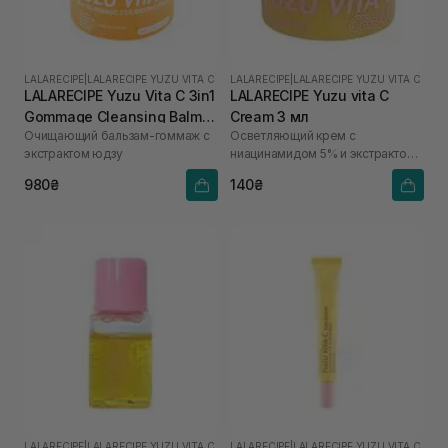
LALARECIPE
|
LALARECIPE YUZU VITA C
LALARECIPE
|
LALARECIPE YUZU VITA C
LALARECIPE Yuzu Vita C 3in1
LALARECIPE Yuzu vita C
Gommage Cleansing Balm
Cream 3 мл
Очищающий бальзам-гоммаж с
Осветляющий крем с
50 мл
экстрактом юдзу
ниацинамидом 5% и экстрактом
юдзу
980₴
140₴
LALARECIPE
|
LALARECIPE YUZU VITA C
LALARECIPE
|
LALARECIPE YUZU VITA C