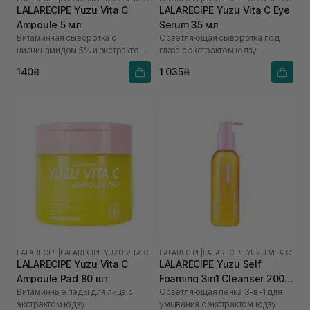
LALARECIPE Yuzu Vita C
LALARECIPE Yuzu Vita C Eye
Ampoule 5 мл
Serum 35 мл
Витаминная сыворотка с
Осветляющая сыворотка под
ниацинамидом 5% и экстрактом
глаза с экстрактом юдзу
юдзу
140₴
1 035₴
LALARECIPE
|
LALARECIPE YUZU VITA C
LALARECIPE
|
LALARECIPE YUZU VITA C
LALARECIPE Yuzu Vita C
LALARECIPE Yuzu Self
Ampoule Pad 80 шт
Foaming 3in1 Cleanser 200
Витаминные пэды для лица с
Осветляющая пенка 3-в-1 для
мл
экстрактом юдзу
умывания с экстрактом юдзу