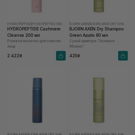
HYDROPEPTIDE
|
HYDROPEPTIDE RESTORE
BJORN AXEN
|
BJORN AXEN DRY SHAMPOO
HYDROPEPTIDE Cashmere
BJORN AXEN Dry Shampoo
Cleanse 200 мл
Green Apple 80 мл
Розовое молочко для очистки
Сухой шампунь "Зеленое
лица
Яблоко"
2 422₴
425₴
BJORN AXEN
|
BJORN AXEN DRY SHAMPOO
BJORN AXEN
|
BJORN AXEN DRY SHAMPOO