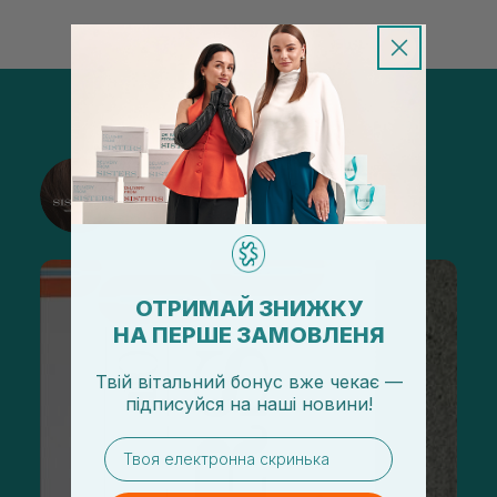
@sisters_stelmakh в Instagram
Подписаться
ОТРИМАЙ ЗНИЖКУ
НА ПЕРШЕ ЗАМОВЛЕНЯ
Твій вітальний бонус вже чекає —
підписуйся
на
наші новини!
email