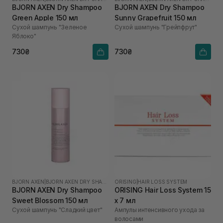
BJORN AXEN Dry Shampoo
BJORN AXEN Dry Shampoo
Green Apple 150 мл
Sunny Grapefruit 150 мл
Сухой шампунь "Зеленое
Сухой шампунь "Грейпфрут"
Яблоко"
730₴
730₴
BJORN AXEN
|
BJORN AXEN DRY SHAMPOO
ORISING
|
HAIR LOSS SYSTEM
BJORN AXEN Dry Shampoo
ORISING Hair Loss System 15
Sweet Blossom 150 мл
х 7 мл
Сухой шампунь "Сладкий цвет"
Ампулы интенсивного ухода за
волосами