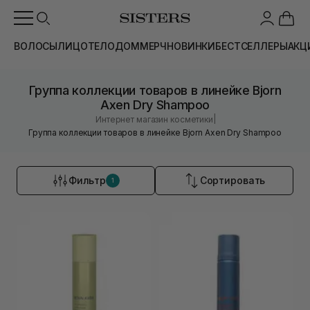
ВОЛОСЫ
ЛИЦО
ТЕЛО
ДОМ
МЕРЧ
НОВИНКИ
БЕСТСЕЛЛЕРЫ
АКЦ
Группа коллекции товаров в линейке Bjorn
Axen Dry Shampoo
|
Интернет магазин косметики
Группа коллекции товаров в линейке Bjorn Axen Dry Shampoo
Фильтр
Сортировать
1