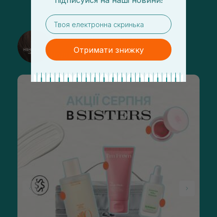
підписуйся
на
наші новини!
email
@sisters_stelmakh в Instagram
Отримати знижку
Подписаться