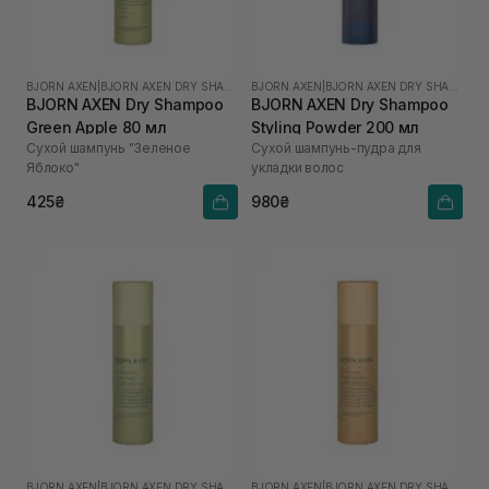
BJORN AXEN
|
BJORN AXEN DRY SHAMPOO
BJORN AXEN
|
BJORN AXEN DRY SHAMPOO
BJORN AXEN Dry Shampoo
BJORN AXEN Dry Shampoo
Green Apple 80 мл
Styling Powder 200 мл
Сухой шампунь "Зеленое
Сухой шампунь-пудра для
Яблоко"
укладки волос
425₴
980₴
BJORN AXEN
|
BJORN AXEN DRY SHAMPOO
BJORN AXEN
|
BJORN AXEN DRY SHAMPOO