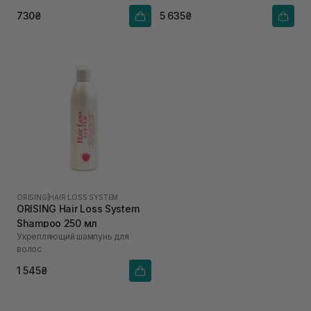
730₴
5 635₴
ORISING
|
HAIR LOSS SYSTEM
ORISING Hair Loss System
Shampoo 250 мл
Укрепляющий шампунь для
волос
1 545₴