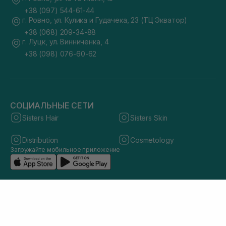
+38 (097) 544-61-44
г. Ровно, ул. Кулика и Гудачека, 23 (ТЦ Экватор)
+38 (068) 209-34-88
г. Луцк, ул. Винниченка, 4
+38 (098) 076-60-62
СОЦИАЛЬНЫЕ СЕТИ
Sisters Hair
Sisters Skin
Distribution
Cosmetology
Загружайте мобильное приложение
© 2026 sisters.co.ua. Все права защищены