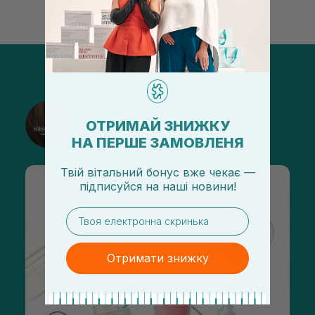
@sisters_stelmakh в Instagram
ОТРИМАЙ ЗНИЖКУ
Подписаться
НА ПЕРШЕ ЗАМОВЛЕНЯ
Твій вітальний бонус вже чекає —
підписуйся
на
наші новини!
email
Отримати знижку