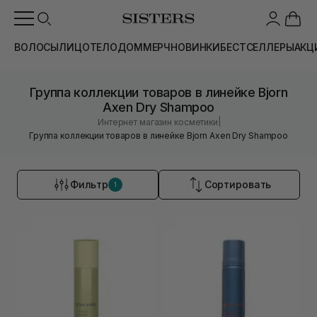
ВОЛОСЫ
ЛИЦО
ТЕЛО
ДОМ
МЕРЧ
НОВИНКИ
БЕСТСЕЛЛЕРЫ
АКЦ
Группа коллекции товаров в линейке Bjorn
Axen Dry Shampoo
|
Интернет магазин косметики
Группа коллекции товаров в линейке Bjorn Axen Dry Shampoo
Фильтр
Сортировать
1