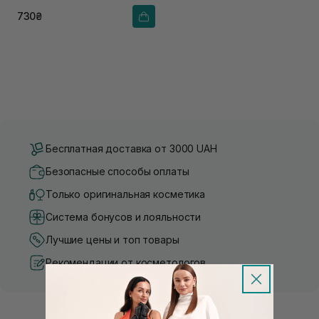
730₴
Бесплатная доставка от 3000 UAH
Безопасные способы оплаты
Только оригинальная косметика
Система бонусов и лояльности
Лучшие цены и топ товары
Рекомендации от косметологов