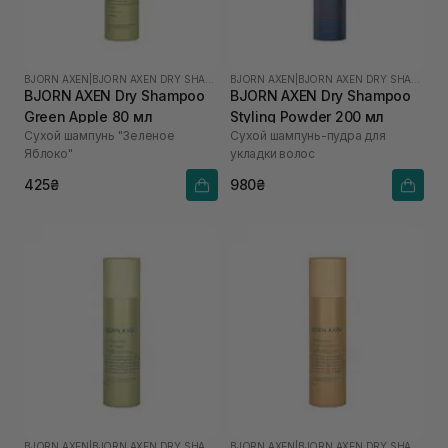
BJORN AXEN
|
BJORN AXEN DRY SHAMPOO
BJORN AXEN
|
BJORN AXEN DRY SHAMPOO
BJORN AXEN Dry Shampoo
BJORN AXEN Dry Shampoo
Green Apple 80 мл
Styling Powder 200 мл
Сухой шампунь "Зеленое
Сухой шампунь-пудра для
Яблоко"
укладки волос
425₴
980₴
BJORN AXEN
|
BJORN AXEN DRY SHAMPOO
BJORN AXEN
|
BJORN AXEN DRY SHAMPOO