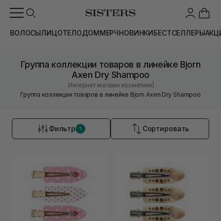
ВОЛОСЫ
ЛИЦО
ТЕЛО
ДОМ
МЕРЧ
НОВИНКИ
БЕСТСЕЛЛЕРЫ
АКЦ
Группа коллекции товаров в линейке Bjorn
Axen Dry Shampoo
|
Интернет магазин косметики
Группа коллекции товаров в линейке Bjorn Axen Dry Shampoo
Фильтр
Сортировать
1