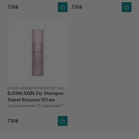
730₴
730₴
BJORN AXEN
|
BJORN AXEN DRY SHAMPOO
BJORN AXEN Dry Shampoo
Sweet Blossom 150 мл
Сухой шампунь "Сладкий цвет"
730₴