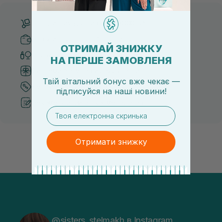
Бесплатная доставка от 3000 UAH
Безопасные способы оплаты
ОТРИМАЙ ЗНИЖКУ
Только оригинальная косметика
НА ПЕРШЕ ЗАМОВЛЕНЯ
Система бонусов и лояльности
Твій вітальний бонус вже чекає —
Лучшие цены и топ товары
підписуйся
на
наші новини!
Рекомендации от косметологов
email
Отримати знижку
@sisters_stelmakh в Instagram