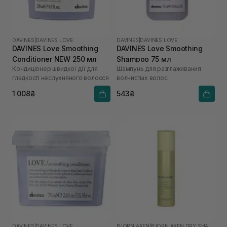
DAVINES
|
DAVINES LOVE
DAVINES
|
DAVINES LOVE
DAVINES Love Smoothing
DAVINES Love Smoothing
Conditioner NEW 250 мл
Shampoo 75 мл
Кондиціонер швидкої дії для
Шампунь для разглаживания
гладкості неслухняного волосся
волнистых волос
1 008₴
543₴
DAVINES
|
DAVINES LOVE
BJORN AXEN
|
BJORN AXEN DRY SHAMPOO