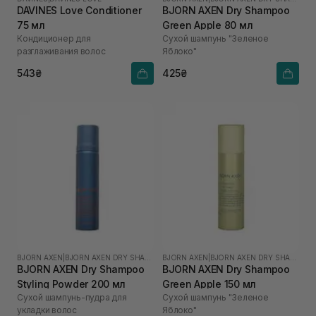
DAVINES Love Conditioner
BJORN AXEN Dry Shampoo
75 мл
Green Apple 80 мл
Кондиционер для
Сухой шампунь "Зеленое
разглаживания волос
Яблоко"
543₴
425₴
BJORN AXEN
|
BJORN AXEN DRY SHAMPOO
BJORN AXEN
|
BJORN AXEN DRY SHAMPOO
BJORN AXEN Dry Shampoo
BJORN AXEN Dry Shampoo
Styling Powder 200 мл
Green Apple 150 мл
Сухой шампунь-пудра для
Сухой шампунь "Зеленое
укладки волос
Яблоко"