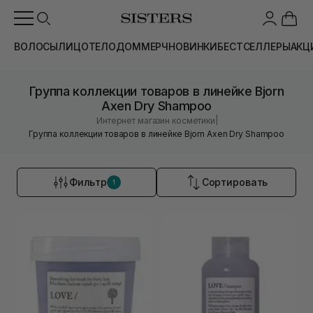
ВОЛОСЫ
ЛИЦО
ТЕЛО
ДОМ
МЕРЧ
НОВИНКИ
БЕСТСЕЛЛЕРЫ
АКЦ
Группа коллекции товаров в линейке Bjorn
Axen Dry Shampoo
|
Интернет магазин косметики
Группа коллекции товаров в линейке Bjorn Axen Dry Shampoo
Фильтр
Сортировать
1