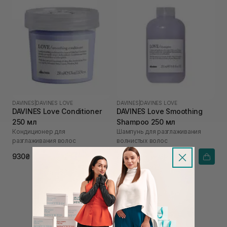
DAVINES
|
DAVINES LOVE
DAVINES
|
DAVINES LOVE
DAVINES Love Conditioner
DAVINES Love Smoothing
250 мл
Shampoo 250 мл
Кондиционер для
Шампунь для разглаживания
разглаживания волос
волнистых волос
930₴
884₴