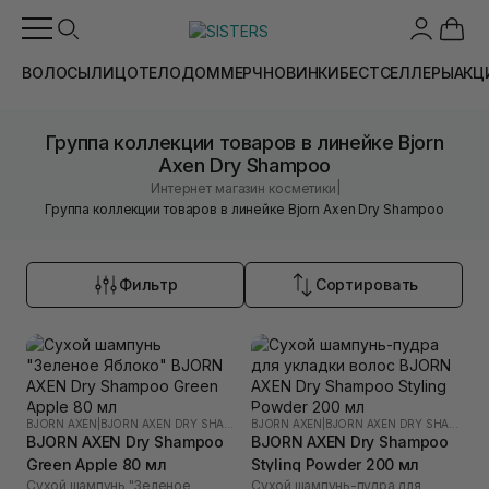
ВОЛОСЫ
ЛИЦО
ТЕЛО
ДОМ
МЕРЧ
НОВИНКИ
БЕСТСЕЛЛЕРЫ
АКЦ
Группа коллекции товаров в линейке Bjorn
Axen Dry Shampoo
|
Интернет магазин косметики
Группа коллекции товаров в линейке Bjorn Axen Dry Shampoo
Фильтр
Сортировать
BJORN AXEN
|
BJORN AXEN DRY SHAMPOO
BJORN AXEN
|
BJORN AXEN DRY SHAMPOO
BJORN AXEN Dry Shampoo
BJORN AXEN Dry Shampoo
Green Apple 80 мл
Styling Powder 200 мл
Сухой шампунь "Зеленое
Сухой шампунь-пудра для