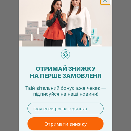
ОТРИМАЙ ЗНИЖКУ
НА ПЕРШЕ ЗАМОВЛЕНЯ
Твій вітальний бонус вже чекає —
підписуйся
на
наші новини!
email
Отримати знижку