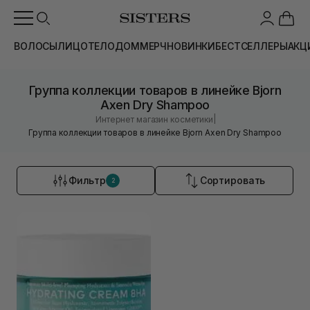
ВОЛОСЫ
ЛИЦО
ТЕЛО
ДОМ
МЕРЧ
НОВИНКИ
БЕСТСЕЛЛЕРЫ
АКЦ
Группа коллекции товаров в линейке Bjorn
Axen Dry Shampoo
|
Интернет магазин косметики
Группа коллекции товаров в линейке Bjorn Axen Dry Shampoo
Фильтр
Сортировать
2