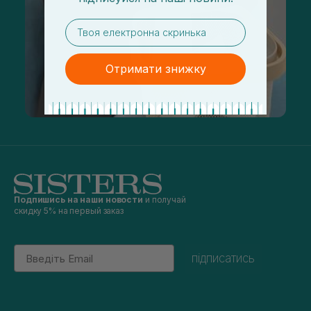
email
Отримати знижку
Подпишись на наши новости
и получай
скидку 5% на первый заказ
Email
підписатись