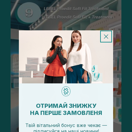
ОТРИМАЙ ЗНИЖКУ
НА ПЕРШЕ ЗАМОВЛЕНЯ
Твій вітальний бонус вже чекає —
підписуйся
на
наші новини!