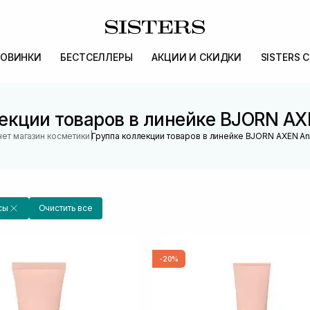
ОВИНКИ
БЕСТСЕЛЛЕРЫ
АКЦИИ И СКИДКИ
SISTERS 
екции товаров в линейке BJORN AXE
|
ет магазин косметики
Группа коллекции товаров в линейке BJORN AXEN Ant
сы
Очистить все
-20%