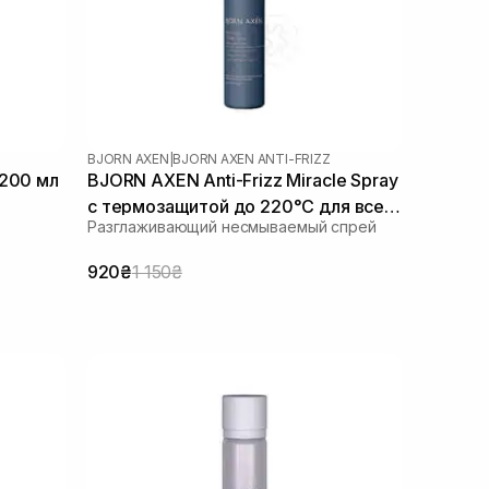
BJORN AXEN
|
BJORN AXEN ANTI-FRIZZ
 200 мл
BJORN AXEN Anti-Frizz Miracle Spray
с термозащитой до 220°C для всех
Разглаживающий несмываемый спрей
типов волос 150 мл
920₴
1 150₴