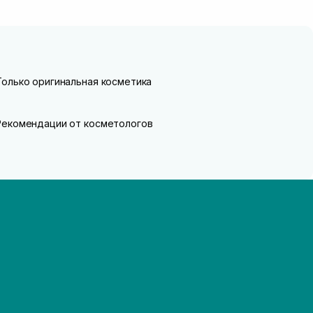
Только оригинальная косметика
Рекомендации от косметологов