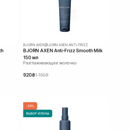
BJORN AXEN
|
BJORN AXEN ANTI-FRIZZ
th
BJORN AXEN Anti-Frizz Smooth Milk
150 мл
Разглаживающее молочко
920₴
1 150₴
-20%
ВЫБОР ИЛОНЫ