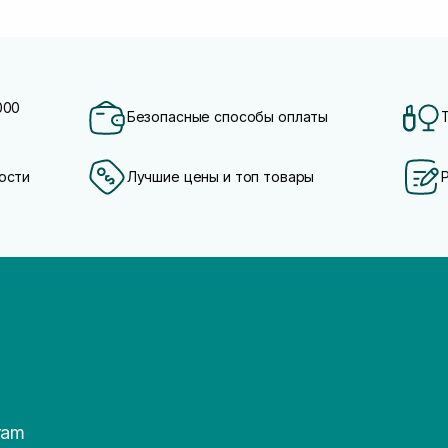
000
Безопасные способы оплаты
ости
Лучшие цены и топ товары
ram