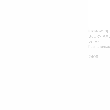
BJORN AXEN
|
B
BJORN AXEN
20 мл
Разглажива
240₴