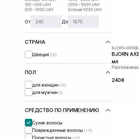
100 – 500 UAH
2000 – 5000 UAH
500 – 1000 UAH
Больше 5000 UAH
От
До
СТРАНА
BJORN AXEN
|
B
BJORN AXEN
Швеция
(10)
мл
Разглажива
ПОЛ
240₴
для женщин
(10)
для мужчин
(1)
СРЕДСТВО ПО ПРИМЕНЕНИЮ
Сухие волосы
Поврежденные волосы
(+11)
Пористые волосы
(+11)