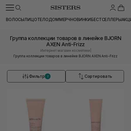
ВОЛОСЫ
ЛИЦО
ТЕЛО
ДОМ
МЕРЧ
НОВИНКИ
БЕСТСЕЛЛЕРЫ
АКЦ
Группа коллекции товаров в линейке BJORN
AXEN Anti-Frizz
|
Интернет магазин косметики
Группа коллекции товаров в линейке BJORN AXEN Anti-Frizz
Фильтр
Сортировать
2