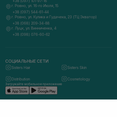
+38 (097) 101-97-16
г. Ровно, ул. 16-го Июля, 15
+38 (097) 544-61-44
г. Ровно, ул. Кулика и Гудачека, 23 (ТЦ Экватор)
+38 (068) 209-34-88
г. Луцк, ул. Винниченка, 4
+38 (098) 076-60-62
СОЦИАЛЬНЫЕ СЕТИ
Sisters Hair
Sisters Skin
Distribution
Cosmetology
Загружайте мобильное приложение