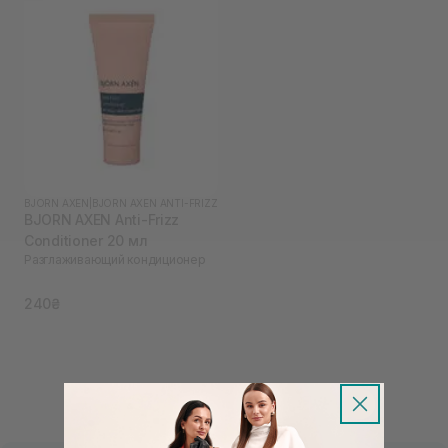
BJORN AXEN
|
BJORN AXEN ANTI-FRIZZ
BJORN AXEN Anti-Frizz
Conditioner 20 мл
Разглаживающий кондиционер
240₴