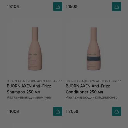
мл
1 310₴
1 150₴
BJORN AXEN
|
BJORN AXEN ANTI-FRIZZ
BJORN AXEN
|
BJORN AXEN ANTI-FRIZZ
BJORN AXEN Anti-Frizz
BJORN AXEN Anti-Frizz
Shampoo 250 мл
Conditioner 250 мл
Разглаживающий шампунь
Разглаживающий кондиционер
1 160₴
1 205₴