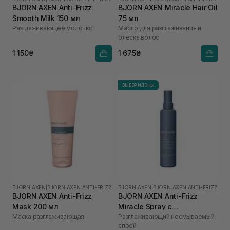
BJORN AXEN Anti-Frizz
BJORN AXEN Miracle Hair Oil
Smooth Milk 150 мл
75 мл
Разглаживающее молочко
Масло для разглаживания и
блеска волос
1 150₴
1 675₴
ВЫБОР ИЛОНЫ
BJORN AXEN
|
BJORN AXEN ANTI-FRIZZ
BJORN AXEN
|
BJORN AXEN ANTI-FRIZZ
BJORN AXEN Anti-Frizz
BJORN AXEN Anti-Frizz
Mask 200 мл
Miracle Spray с
Маска разглаживающая
Разглаживающий несмываемый
термозащитой до 220°C
спрей
для всех типов волос 150