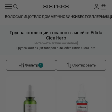
ВОЛОСЫ
ЛИЦО
ТЕЛО
ДОМ
МЕРЧ
НОВИНКИ
БЕСТСЕЛЛЕРЫ
АКЦ
Группа коллекции товаров в линейке Bifida
Cica Herb
|
Интернет магазин косметики
Группа коллекции товаров в линейке Bifida Cica Herb
Фильтр
Сортировать
1