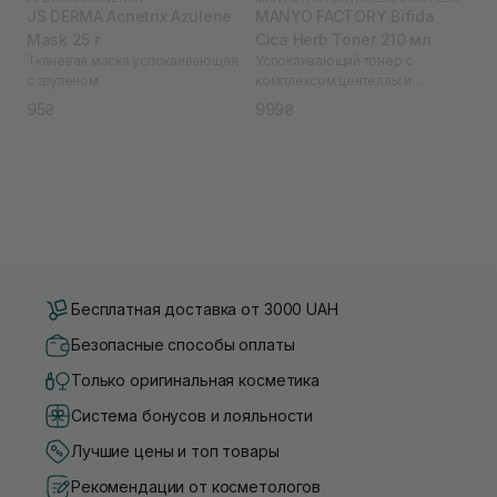
JS DERMA Acnetrix Azulene
MANYO FACTORY Bifida
Mask 25 г
Cica Herb Toner 210 мл
Тканевая маска успокаивающая
Успокаивающий тонер с
с азуленом
комплексом центеллы и
бифидобактериями Bifida Cica
95₴
999₴
Herb Toner 210 ml
Бесплатная доставка от 3000 UAH
Безопасные способы оплаты
Только оригинальная косметика
Система бонусов и лояльности
Лучшие цены и топ товары
Рекомендации от косметологов