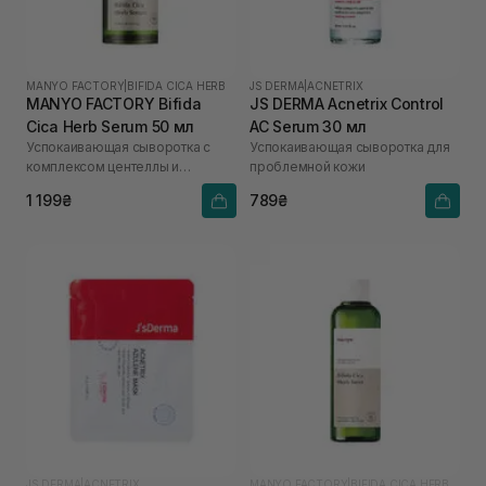
MANYO FACTORY
|
BIFIDA CICA HERB
JS DERMA
|
ACNETRIX
MANYO FACTORY Bifida
JS DERMA Acnetrix Control
Cica Herb Serum 50 мл
AC Serum 30 мл
Успокаивающая сыворотка с
Успокаивающая сыворотка для
комплексом центеллы и
проблемной кожи
бифидобактериями Bifida Cica
1 199₴
789₴
Herb Serum 50 ml
JS DERMA
|
ACNETRIX
MANYO FACTORY
|
BIFIDA CICA HERB