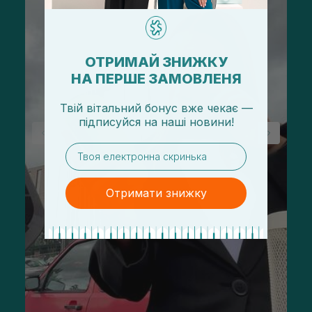
ОТРИМАЙ ЗНИЖКУ
НА ПЕРШЕ ЗАМОВЛЕНЯ
Твій вітальний бонус вже чекає —
підписуйся
на
наші новини!
email
Отримати знижку