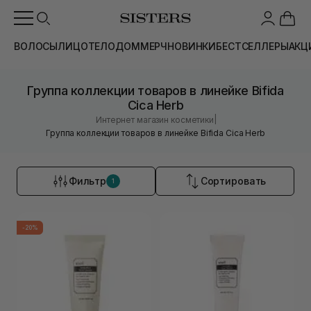
ВОЛОСЫ
ЛИЦО
ТЕЛО
ДОМ
МЕРЧ
НОВИНКИ
БЕСТСЕЛЛЕРЫ
АКЦ
Группа коллекции товаров в линейке Bifida
Cica Herb
|
Интернет магазин косметики
Группа коллекции товаров в линейке Bifida Cica Herb
Фильтр
Сортировать
1
-20%