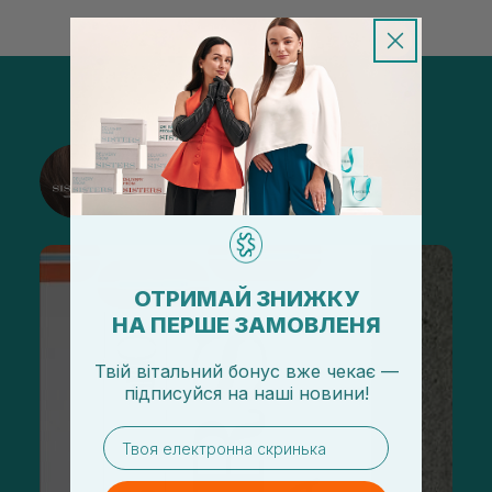
@sisters_stelmakh в Instagram
Подписаться
ОТРИМАЙ ЗНИЖКУ
НА ПЕРШЕ ЗАМОВЛЕНЯ
Твій вітальний бонус вже чекає —
підписуйся
на
наші новини!
email