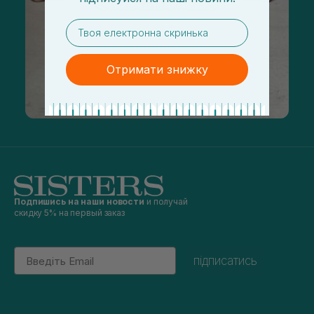
email
Отримати знижку
Подпишись на наши новости
и получай
скидку 5% на первый заказ
Email
підписатись