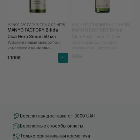
MANYO FACTORY
|
BIFIDA CICA HERB
MANYO FACTORY
|
BIFIDA CICA HERB
MANYO FACTORY Bifida
MANYO FACTORY Bifida
Cica Herb Serum 50 мл
Cica Herb Toner 210 мл
Успокаивающая сыворотка с
Успокаивающий тонер с
комплексом центеллы и
комплексом центеллы и
бифидобактериями Bifida Cica
бифидобактериями Bifida Cica
999₴
1 199₴
Herb Serum 50 ml
Herb Toner 210 ml
Бесплатная доставка от 3000 UAH
Безопасные способы оплаты
Только оригинальная косметика