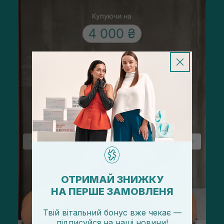
ОТРИМАЙ ЗНИЖКУ
НА ПЕРШЕ ЗАМОВЛЕНЯ
Твій вітальний бонус вже чекає —
підписуйся
на
наші новини!