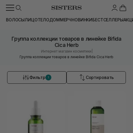
ВОЛОСЫ
ЛИЦО
ТЕЛО
ДОМ
МЕРЧ
НОВИНКИ
БЕСТСЕЛЛЕРЫ
АКЦ
Группа коллекции товаров в линейке Bifida
Cica Herb
|
Интернет магазин косметики
Группа коллекции товаров в линейке Bifida Cica Herb
Фильтр
Сортировать
1