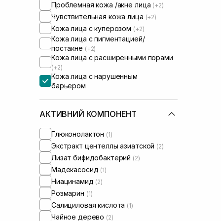
Проблемная кожа /акне лица
(+2)
Чувствительная кожа лица
(+2)
Кожа лица с куперозом
(+2)
Кожа лица с пигментацией/
постакне
(+2)
Кожа лица с расширенными порами
(+2)
Кожа лица с нарушенным
барьером
Кожа лица с нарушенным
микробиомом
(+2)
АКТИВНИЙ КОМПОНЕНТ
Глюконолактон
(1)
Экстракт центеллы азиатской
(2)
Лизат бифидобактерий
(2)
Мадекасосид
(1)
Ниацинамид
(2)
Розмарин
(1)
Салициловая кислота
(1)
Чайное дерево
(2)