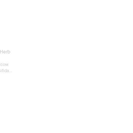
 Herb
ксом
fida