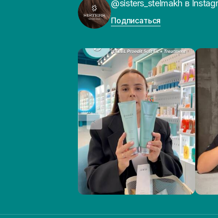
@sisters_stelmakh в Instag
Подписаться