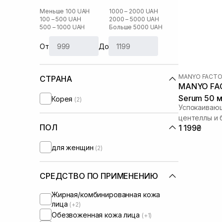
Меньше 100 UAH
1000 – 2000 UAH
100 – 500 UAH
2000 – 5000 UAH
500 – 1000 UAH
Больше 5000 UAH
От
До
MANYO FACTO
СТРАНА
MANYO FACT
Serum 50 
Корея
(2)
Успокаивающ
центеллы и 
ПОЛ
1 199₴
Cica Herb Se
для женщин
(2)
СРЕДСТВО ПО ПРИМЕНЕНИЮ
Жирная/комбинированная кожа
лица
(+2)
Обезвоженная кожа лица
(+1)