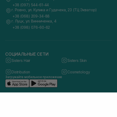
+38 (097) 544-61-44
г. Ровно, ул. Кулика и Гудачека, 23 (ТЦ Экватор)
+38 (068) 209-34-88
г. Луцк, ул. Винниченка, 4
+38 (098) 076-60-62
СОЦИАЛЬНЫЕ СЕТИ
Sisters Hair
Sisters Skin
Distribution
Cosmetology
Загружайте мобильное приложение
© 2026 sisters.co.ua. Все права защищены