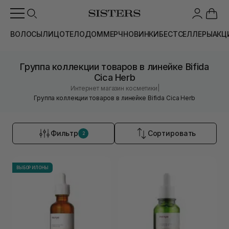
ВОЛОСЫ
ЛИЦО
ТЕЛО
ДОМ
МЕРЧ
НОВИНКИ
БЕСТСЕЛЛЕРЫ
АКЦ
Группа коллекции товаров в линейке Bifida
Cica Herb
|
Интернет магазин косметики
Группа коллекции товаров в линейке Bifida Cica Herb
Фильтр
Сортировать
2
ВЫБОР ИЛОНЫ