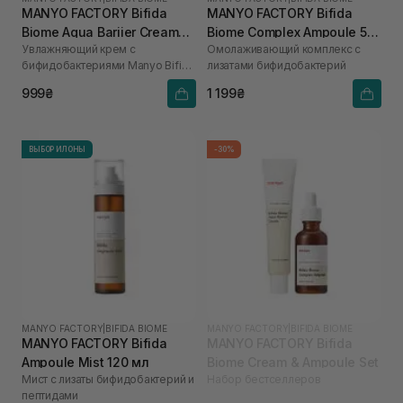
MANYO FACTORY Bifida
MANYO FACTORY Bifida
Biome Aqua Bariier Cream
Biome Complex Ampoule 50
Увлажняющий крем с
Омолаживающий комплекс с
80 мл
мл
бифидобактериями Manyo Bifida
лизатами бифидобактерий
Biome Aqua Bariier Cream 80 ml
999₴
1 199₴
ВЫБОР ИЛОНЫ
-30%
MANYO FACTORY
|
BIFIDA BIOME
MANYO FACTORY
|
BIFIDA BIOME
MANYO FACTORY Bifida
MANYO FACTORY Bifida
Ampoule Mist 120 мл
Biome Cream & Ampoule Set
Мист с лизаты бифидобактерий и
Набор бестселлеров
пептидами