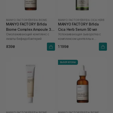
MANYO FACTORY
|
BIFIDA BIOME
MANYO FACTORY
|
BIFIDA CICA HERB
MANYO FACTORY Bifida
MANYO FACTORY Bifida
Biome Complex Ampoule 30
Cica Herb Serum 50 мл
Омолаживающий комплекс с
Успокаивающая сыворотка с
мл
лизаты бифидобактерий
комплексом центеллы и
бифидобактериями Bifida Cica
839₴
1 199₴
Herb Serum 50 ml
ВЫБОР ИЛОНЫ
MANYO FACTORY
|
BIFIDA BIOME
MANYO FACTORY
|
BIFIDA BIOME