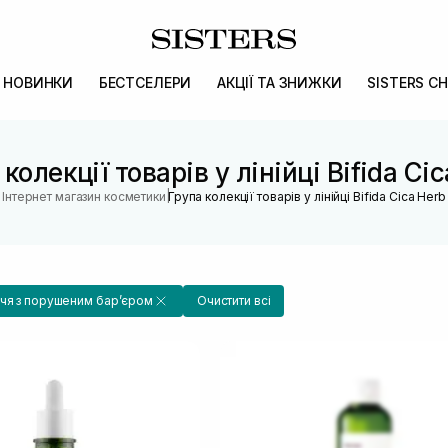
НОВИНКИ
БЕСТСЕЛЕРИ
АКЦІЇ ТА ЗНИЖКИ
SISTERS CH
колекції товарів у лінійці Bifida Ci
|
Інтернет магазин косметики
Група колекції товарів у лінійці Bifida Cica Herb
чя з порушеним барʼєром
Очистити всі