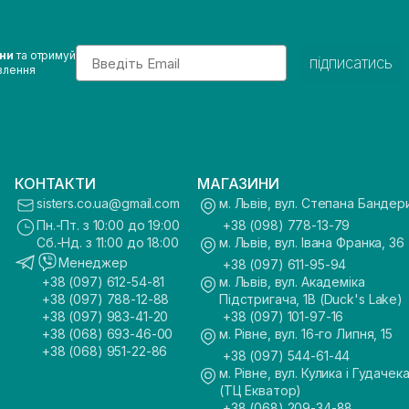
Email
ини
та отримуй
підписатись
влення
КОНТАКТИ
МАГАЗИНИ
sisters.co.ua@gmail.com
м. Львів, вул. Степана Бандер
Пн.-Пт. з 10:00 до 19:00
+38 (098) 778-13-79
Сб.-Нд. з 11:00 до 18:00
м. Львів, вул. Івана Франка, 36
Менеджер
+38 (097) 611-95-94
+38 (097) 612-54-81
м. Львів, вул. Академіка
+38 (097) 788-12-88
Підстригача, 1В (Duck's Lake)
+38 (097) 983-41-20
+38 (097) 101-97-16
+38 (068) 693-46-00
м. Рівне, вул. 16-го Липня, 15
+38 (068) 951-22-86
+38 (097) 544-61-44
м. Рівне, вул. Кулика і Гудачека
(ТЦ Екватор)
+38 (068) 209-34-88