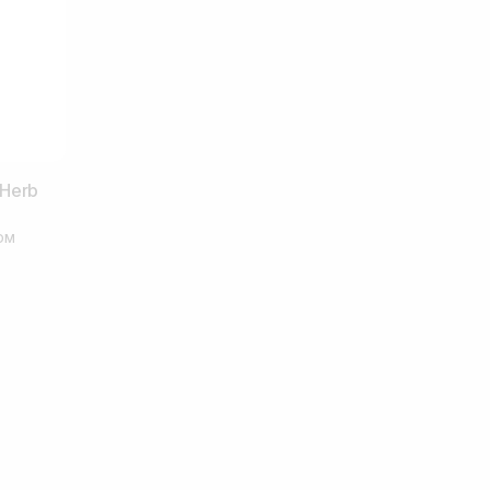
 Herb
ом