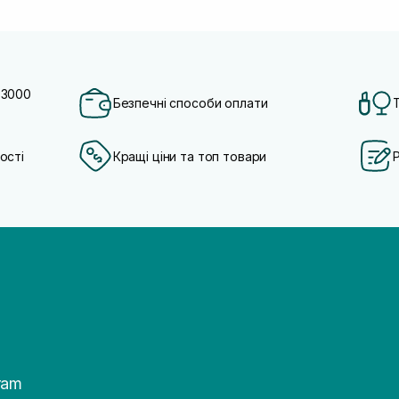
 3000
Безпечні способи оплати
ості
Кращі ціни та топ товари
ram