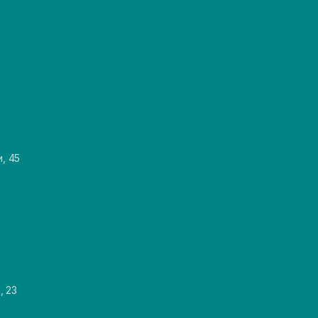
и, 45
, 23