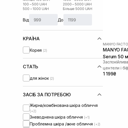
100 – 500 UAH
2000 – 5000 UAH
500 – 1000 UAH
Більше 5000 UAH
Від
До
КРАЇНА
MANYO FACTO
MANYO FACT
Корея
(2)
Serum 50 
Заспокійлив
СТАТЬ
центели і бі
1 199₴
для жінок
(2)
ЗАСІБ ЗА ПОТРЕБОЮ
Жирна/комбінована шкіра обличчя
(+2)
Зневоднена шкіра обличчя
(+1)
Проблемна шкіра /акне обличчя
(+2)