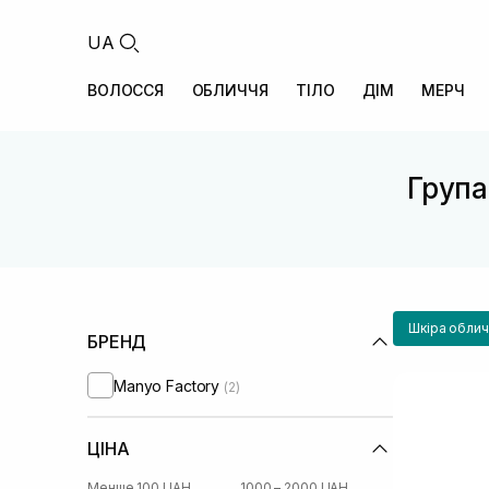
UA
ВОЛОССЯ
ОБЛИЧЧЯ
ТІЛО
ДІМ
МЕРЧ
Група 
Шкіра облич
БРЕНД
Manyo Factory
(2)
ЦІНА
Менше 100 UAH
1000 – 2000 UAH