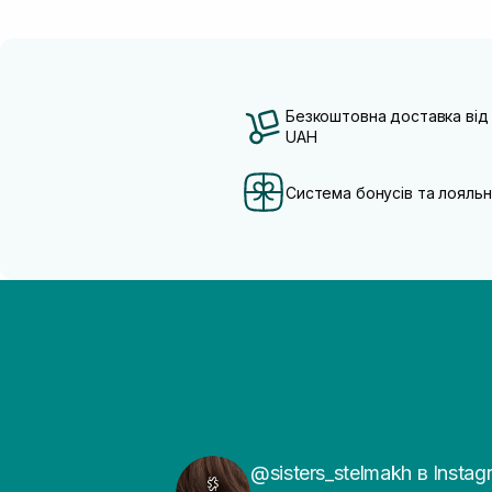
Безкоштовна доставка від
UAH
Система бонусів та лояльн
@sisters_stelmakh в Instag