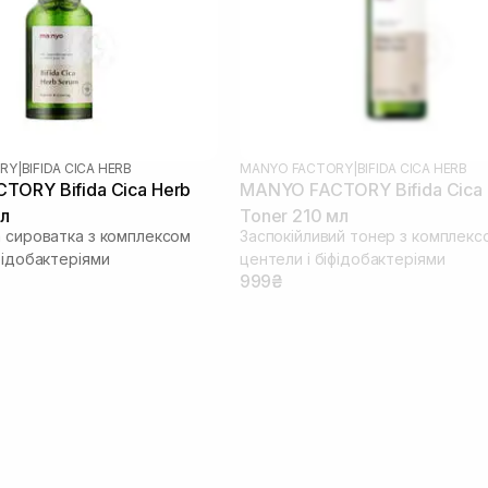
RY
|
BIFIDA CICA HERB
MANYO FACTORY
|
BIFIDA CICA HERB
ORY Bifida Cica Herb
MANYO FACTORY Bifida Cica
мл
Toner 210 мл
а сироватка з комплексом
Заспокійливий тонер з комплекс
фідобактеріями
центели і біфідобактеріями
999₴