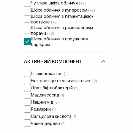
Чутлива шкіра обличчя
(+2)
Шкіра обличчя з куперозом
(+2)
Шкіра обличчя з пігментацією/
постакне
(+2)
Шкіра обличчя з розширеними
порами
(+2)
Шкіра обличчя з порушеним
барʼєром
Шкіра обличчя з порушеним
мікробіомом
(+2)
АКТИВНИЙ КОМПОНЕНТ
Глюконолактон
(1)
Екстракт центелли азіатської
(2)
Лізат біфідобактерій
(2)
Мадекасосид
(1)
Ніацинамід
(2)
Розмарин
(1)
Саліцилова кислота
(1)
Чайне дерево
(2)