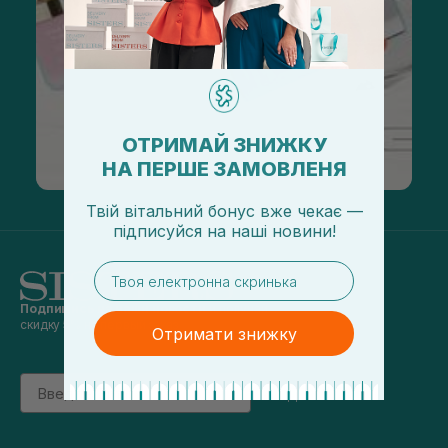
ОТРИМАЙ ЗНИЖКУ
НА ПЕРШЕ ЗАМОВЛЕНЯ
Твій вітальний бонус вже чекає —
підписуйся
на
наші новини!
email
Подпишись на наши новости
и получай
скидку 5% на первый заказ
Отримати знижку
Email
підписатись