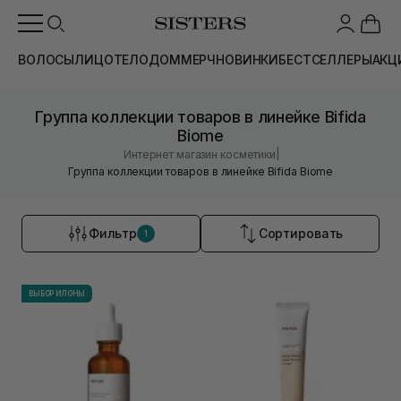
ВОЛОСЫ
ЛИЦО
ТЕЛО
ДОМ
МЕРЧ
НОВИНКИ
БЕСТСЕЛЛЕРЫ
АКЦ
Группа коллекции товаров в линейке Bifida
Biome
|
Интернет магазин косметики
Группа коллекции товаров в линейке Bifida Biome
Фильтр
Сортировать
1
ВЫБОР ИЛОНЫ