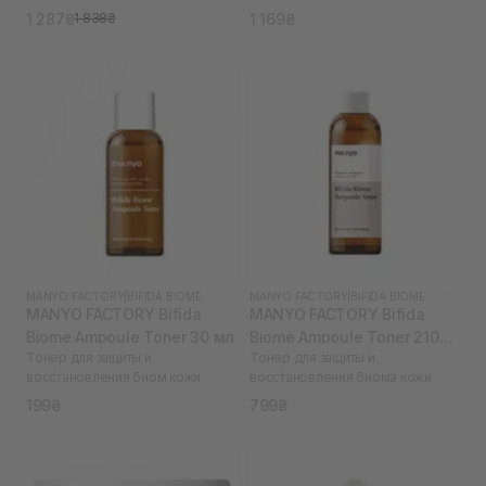
1 287₴
1 169₴
1 838₴
MANYO FACTORY
|
BIFIDA BIOME
MANYO FACTORY
|
BIFIDA BIOME
MANYO FACTORY Bifida
MANYO FACTORY Bifida
Biome Ampoule Toner 30 мл
Biome Ampoule Toner 210
Тонер для защиты и
Тонер для защиты и
мл
восстановления биом кожи
восстановления биома кожи
199₴
799₴