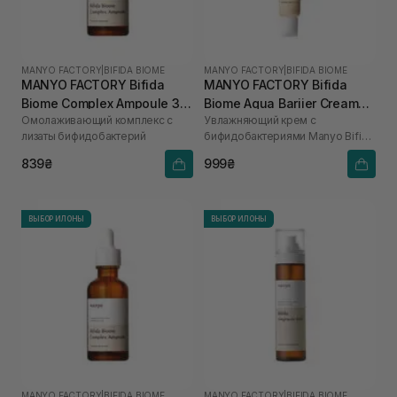
MANYO FACTORY
|
BIFIDA BIOME
MANYO FACTORY
|
BIFIDA BIOME
MANYO FACTORY Bifida
MANYO FACTORY Bifida
Biome Complex Ampoule 30
Biome Aqua Bariier Cream
Омолаживающий комплекс с
Увлажняющий крем с
мл
80 мл
лизаты бифидобактерий
бифидобактериями Manyo Bifida
Biome Aqua Bariier Cream 80 ml
839₴
999₴
ВЫБОР ИЛОНЫ
ВЫБОР ИЛОНЫ
MANYO FACTORY
|
BIFIDA BIOME
MANYO FACTORY
|
BIFIDA BIOME