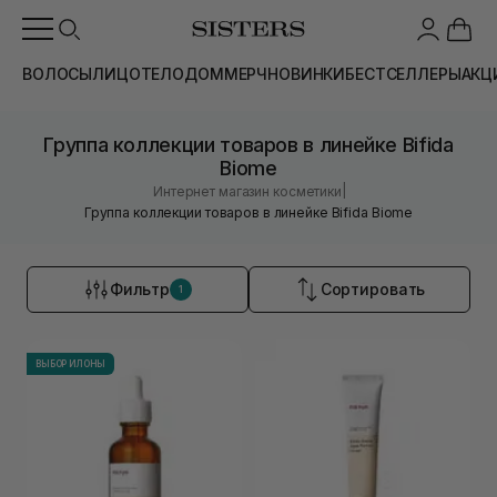
ВОЛОСЫ
ЛИЦО
ТЕЛО
ДОМ
МЕРЧ
НОВИНКИ
БЕСТСЕЛЛЕРЫ
АКЦ
Группа коллекции товаров в линейке Bifida
Biome
|
Интернет магазин косметики
Группа коллекции товаров в линейке Bifida Biome
Фильтр
Сортировать
1
ВЫБОР ИЛОНЫ