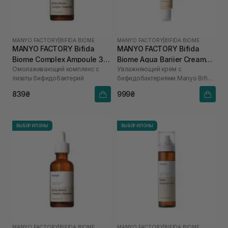
MANYO FACTORY
|
BIFIDA BIOME
MANYO FACTORY
|
BIFIDA BIOME
MANYO FACTORY Bifida
MANYO FACTORY Bifida
Biome Complex Ampoule 30
Biome Aqua Bariier Cream
Омолаживающий комплекс с
Увлажняющий крем с
мл
80 мл
лизаты бифидобактерий
бифидобактериями Manyo Bifida
Biome Aqua Bariier Cream 80 ml
839₴
999₴
ВЫБОР ИЛОНЫ
ВЫБОР ИЛОНЫ
MANYO FACTORY
|
BIFIDA BIOME
MANYO FACTORY
|
BIFIDA BIOME