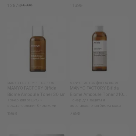
1 287₴
1 169₴
1 838₴
MANYO FACTORY
|
BIFIDA BIOME
MANYO FACTORY
|
BIFIDA BIOME
MANYO FACTORY Bifida
MANYO FACTORY Bifida
Biome Ampoule Toner 30 мл
Biome Ampoule Toner 210
Тонер для защиты и
Тонер для защиты и
мл
восстановления биом кожи
восстановления биома кожи
199₴
799₴