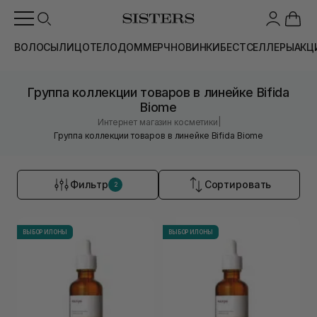
ВОЛОСЫ
ЛИЦО
ТЕЛО
ДОМ
МЕРЧ
НОВИНКИ
БЕСТСЕЛЛЕРЫ
АКЦ
Группа коллекции товаров в линейке Bifida
Biome
|
Интернет магазин косметики
Группа коллекции товаров в линейке Bifida Biome
Фильтр
Сортировать
2
ВЫБОР ИЛОНЫ
ВЫБОР ИЛОНЫ