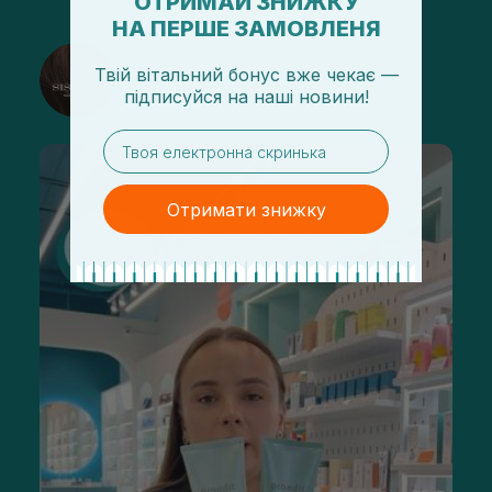
ОТРИМАЙ ЗНИЖКУ
НА ПЕРШЕ ЗАМОВЛЕНЯ
@sisters_stelmakh в Instagram
Твій вітальний бонус вже чекає —
підписуйся
на
наші новини!
Подписаться
email
Отримати знижку