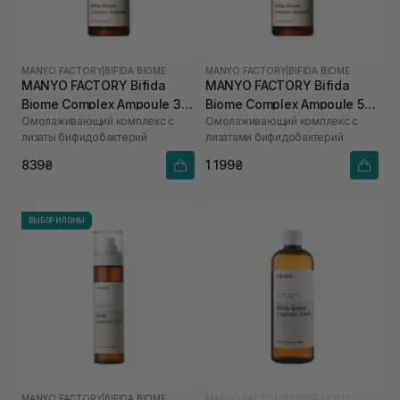
MANYO FACTORY
|
BIFIDA BIOME
MANYO FACTORY
|
BIFIDA BIOME
MANYO FACTORY Bifida
MANYO FACTORY Bifida
Biome Complex Ampoule 30
Biome Complex Ampoule 50
Омолаживающий комплекс с
Омолаживающий комплекс с
мл
мл
лизаты бифидобактерий
лизатами бифидобактерий
839₴
1 199₴
ВЫБОР ИЛОНЫ
MANYO FACTORY
|
BIFIDA BIOME
MANYO FACTORY
|
BIFIDA BIOME