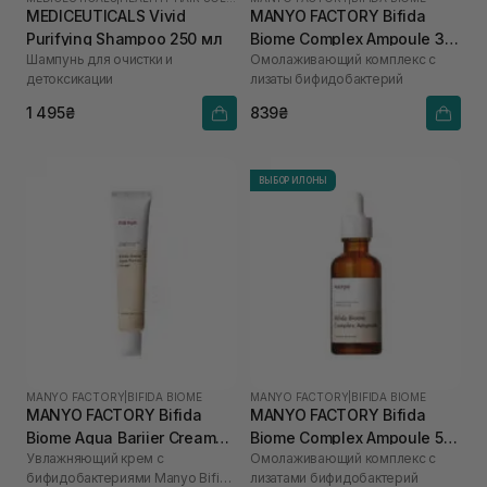
MEDICEUTICALS Vivid
MANYO FACTORY Bifida
Purifying Shampoo 250 мл
Biome Complex Ampoule 30
Шампунь для очистки и
Омолаживающий комплекс с
мл
детоксикации
лизаты бифидобактерий
1 495₴
839₴
ВЫБОР ИЛОНЫ
MANYO FACTORY
|
BIFIDA BIOME
MANYO FACTORY
|
BIFIDA BIOME
MANYO FACTORY Bifida
MANYO FACTORY Bifida
Biome Aqua Bariier Cream
Biome Complex Ampoule 50
Увлажняющий крем с
Омолаживающий комплекс с
80 мл
мл
бифидобактериями Manyo Bifida
лизатами бифидобактерий