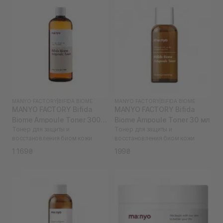
MANYO FACTORY
|
BIFIDA BIOME
MANYO FACTORY
|
BIFIDA BIOME
MANYO FACTORY Bifida
MANYO FACTORY Bifida
Biome Ampoule Toner 300
Biome Ampoule Toner 30 мл
Тонер для защиты и
Тонер для защиты и
мл
восстановления биом кожи
восстановления биом кожи
1 169₴
199₴