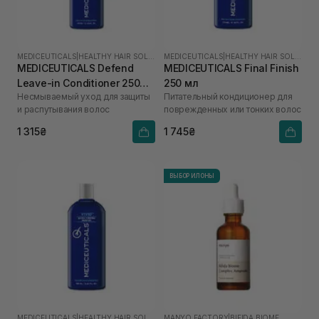
MEDICEUTICALS
|
HEALTHY HAIR SOLUTIONS
MEDICEUTICALS
|
HEALTHY HAIR SOLUTIONS
MEDICEUTICALS Defend
MEDICEUTICALS Final Finish
Leave-in Conditioner 250
250 мл
Несмываемый уход для защиты
Питательный кондиционер для
мл
и распутывания волос
поврежденных или тонких волос
1 315₴
1 745₴
ВЫБОР ИЛОНЫ
MEDICEUTICALS
|
HEALTHY HAIR SOLUTIONS
MANYO FACTORY
|
BIFIDA BIOME