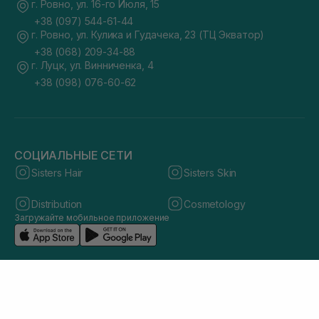
г. Ровно, ул. 16-го Июля, 15
+38 (097) 544-61-44
г. Ровно, ул. Кулика и Гудачека, 23 (ТЦ Экватор)
+38 (068) 209-34-88
г. Луцк, ул. Винниченка, 4
+38 (098) 076-60-62
СОЦИАЛЬНЫЕ СЕТИ
Sisters Hair
Sisters Skin
Distribution
Cosmetology
Загружайте мобильное приложение
© 2026 sisters.co.ua. Все права защищены