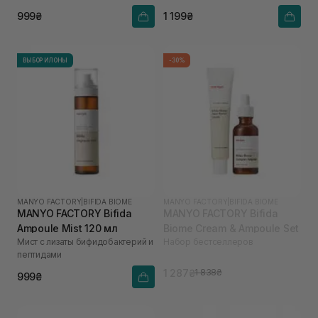
Biome Aqua Bariier Cream 80 ml
999₴
1 199₴
ВЫБОР ИЛОНЫ
-30%
MANYO FACTORY
|
BIFIDA BIOME
MANYO FACTORY
|
BIFIDA BIOME
MANYO FACTORY Bifida
MANYO FACTORY Bifida
Ampoule Mist 120 мл
Biome Cream & Ampoule Set
Мист с лизаты бифидобактерий и
Набор бестселлеров
пептидами
1 287₴
1 838₴
999₴