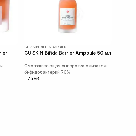
CU SKIN
|
BIFIDA BARRIER
rier
CU SKIN Bifida Barrier Ampoule 50 мл
ми
Омолаживающая сыворотка с лизатом
бифидобактерий 76%
1 758₴