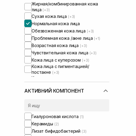
Жирная/комбинированная кожа
лица
(+3)
Сухая кожа лица
(+3)
Нормальная кожа лица
Обезвоженная кожа лица
(+3)
Проблемная кожа /акне лица
(+1)
Возрастная кожа лица
(+3)
Чувствительная кожа лица
(+3)
Кожа лица с куперозом
(+3)
Кожа лица с пигментацией/
постакне
(+3)
Кожа лица с расширенными порами
(+1)
Кожа лица с нарушенным
АКТИВНИЙ КОМПОНЕНТ
барьером
(+3)
Кожа лица с нарушенным
микробиомом
(+3)
Гиалуроновая кислота
(1)
Керамиды
(2)
Лизат бифидобактерий
(3)