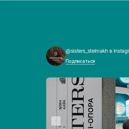
@sisters_stelmakh в Instag
Подписаться