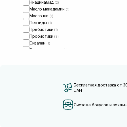
Ниацинамид
(2)
Масло макадамии
(1)
Масло ши
(1)
Пептиды
(1)
Пребиотики
(1)
Пробиотики
(3)
Сквалан
(1)
Трипептид меди
(2)
Бесплатная доставка от 3
UAH
Система бонусов и лояльн