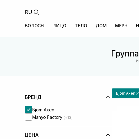
RU
ВОЛОСЫ
ЛИЦО
ТЕЛО
ДОМ
МЕРЧ
Н
Группа
И
Bjorn Axen
БРЕНД
Bjorn Axen
Manyo Factory
(+13)
ЦЕНА