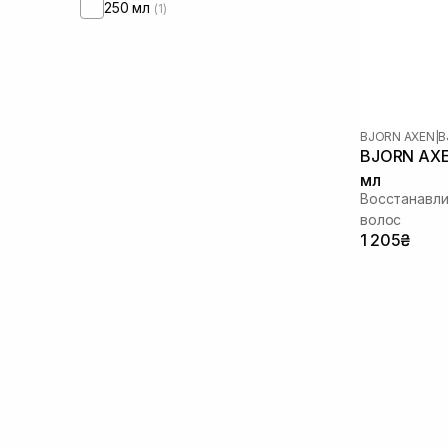
250 мл
(1)
BJORN AXEN
|
B
BJORN AXEN
мл
Восстанавл
волос
1 205₴