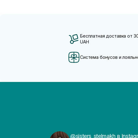
Бесплатная доставка от 3
UAH
Система бонусов и лояльн
@sisters_stelmakh в Instag