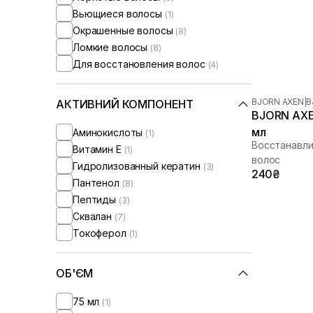
Вьющиеся волосы
(1)
Окрашенные волосы
(8)
Ломкие волосы
(8)
Для восстановления волос
(4)
BJORN AXEN
|
B
АКТИВНИЙ КОМПОНЕНТ
BJORN AXEN
мл
Аминокислоты
(1)
Восстанавл
Витамин Е
(1)
волос
Гидролизованный кератин
(3)
240₴
Пантенол
(8)
Пептиды
(3)
Сквалан
(7)
Токоферол
(1)
ОБ'ЄМ
75 мл
(1)