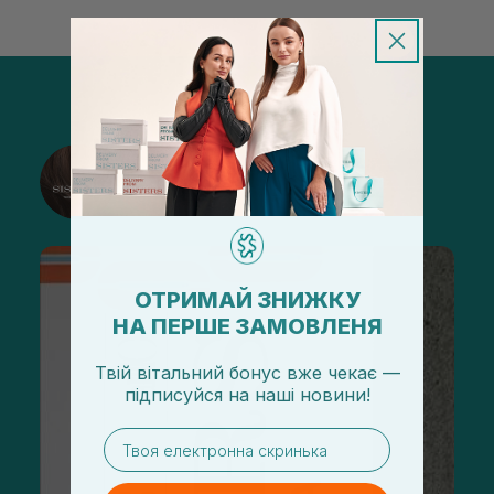
@sisters_stelmakh в Instagram
Подписаться
ОТРИМАЙ ЗНИЖКУ
НА ПЕРШЕ ЗАМОВЛЕНЯ
Твій вітальний бонус вже чекає —
підписуйся
на
наші новини!
email