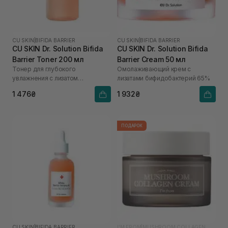
CU SKIN
|
BIFIDA BARRIER
CU SKIN
|
BIFIDA BARRIER
CU SKIN Dr. Solution Bifida
CU SKIN Dr. Solution Bifida
Barrier Toner 200 мл
Barrier Cream 50 мл
Тонер для глубокого
Омолаживающий крем с
увлажнения с лизатом
лизатами бифидобактерий 65%
бифидобактерий 85%
1 476₴
1 932₴
ПОДАРОК
CU SKIN
|
BIFIDA BARRIER
I'M FROM
|
MUSHROOM COLLAGEN