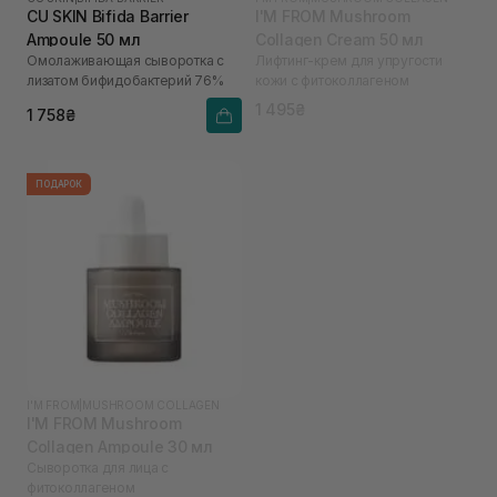
CU SKIN Bifida Barrier
I'M FROM Mushroom
Ampoule 50 мл
Collagen Cream 50 мл
Омолаживающая сыворотка с
Лифтинг-крем для упругости
лизатом бифидобактерий 76%
кожи с фитоколлагеном
1 495₴
1 758₴
ПОДАРОК
I'M FROM
|
MUSHROOM COLLAGEN
I'M FROM Mushroom
Collagen Ampoule 30 мл
Сыворотка для лица с
фитоколлагеном