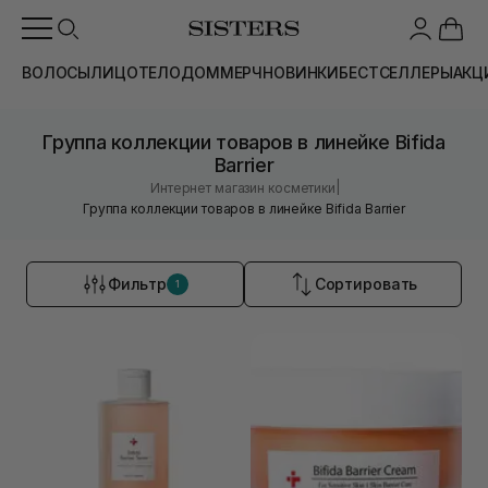
ВОЛОСЫ
ЛИЦО
ТЕЛО
ДОМ
МЕРЧ
НОВИНКИ
БЕСТСЕЛЛЕРЫ
АКЦ
Группа коллекции товаров в линейке Bifida
Barrier
|
Интернет магазин косметики
Группа коллекции товаров в линейке Bifida Barrier
Фильтр
Сортировать
1