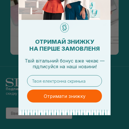
ОТРИМАЙ ЗНИЖКУ
НА ПЕРШЕ ЗАМОВЛЕНЯ
Твій вітальний бонус вже чекає —
підписуйся
на
наші новини!
email
Подпишись на наши новости
и получай
скидку 5% на первый заказ
Отримати знижку
Email
підписатись