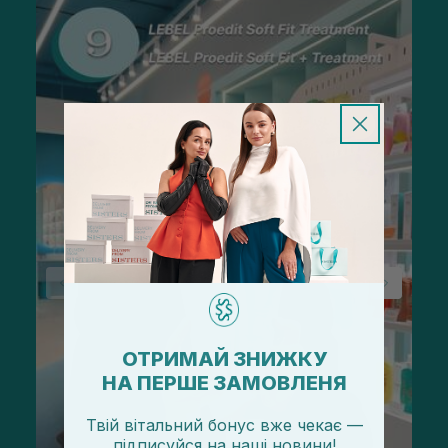
ОТРИМАЙ ЗНИЖКУ
НА ПЕРШЕ ЗАМОВЛЕНЯ
Твій вітальний бонус вже чекає —
підписуйся
на
наші новини!