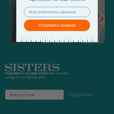
email
Отримати знижку
Подпишись на наши новости
и получай
скидку 5% на первый заказ
Email
підписатись