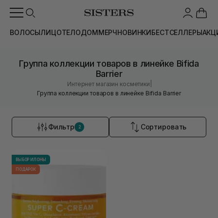
ВОЛОСЫ
ЛИЦО
ТЕЛО
ДОМ
МЕРЧ
НОВИНКИ
БЕСТСЕЛЛЕРЫ
АКЦ
Группа коллекции товаров в линейке Bifida
Barrier
|
Интернет магазин косметики
Группа коллекции товаров в линейке Bifida Barrier
Фильтр
Сортировать
2
ВЫБОР ИЛОНЫ
ПОДАРОК