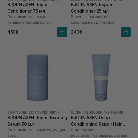
BJORN AXEN Repair
BJORN AXEN Repair
Conditioner 75 мл
Conditioner 25 мл
Восстанавливающий
Восстанавливающий
кондиционер для волос
кондиционер для волос
450₴
240₴
BJORN AXEN
|
BJORN AXEN REPAIR
BJORN AXEN
|
BJORN AXEN REPAIR
BJORN AXEN Repair Bonding
BJORN AXEN Deep
Serum 50 мл
Conditioning Repair Hair
Восстанавливающий серум для
Интенсивная
Mask 200 мл
волос
восстанавливающая маска для