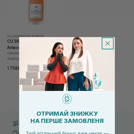
CU SKIN
|
BIFIDA BARRIER
CU SKIN Bifida Barrier
Ampoule 50 мл
Омолаживающая сыворотка с
лизатом бифидобактерий 76%
1 758₴
ОТРИМАЙ ЗНИЖКУ
НА ПЕРШЕ ЗАМОВЛЕНЯ
Бесплатная доставка от 3000 UAH
Твій вітальний бонус вже чекає —
Безопасные способы оплаты