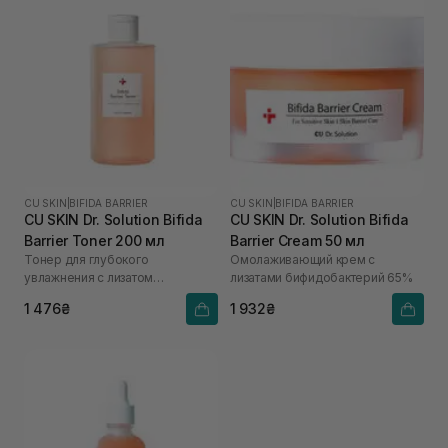
CU SKIN
|
BIFIDA BARRIER
CU SKIN
|
BIFIDA BARRIER
CU SKIN Dr. Solution Bifida
CU SKIN Dr. Solution Bifida
Barrier Toner 200 мл
Barrier Cream 50 мл
Тонер для глубокого
Омолаживающий крем с
увлажнения с лизатом
лизатами бифидобактерий 65%
бифидобактерий 85%
1 476₴
1 932₴