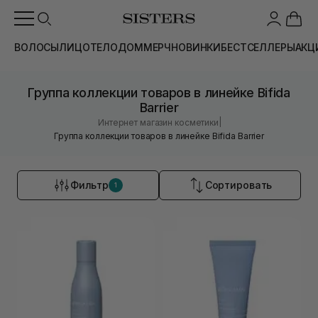
ВОЛОСЫ
ЛИЦО
ТЕЛО
ДОМ
МЕРЧ
НОВИНКИ
БЕСТСЕЛЛЕРЫ
АКЦ
Группа коллекции товаров в линейке Bifida
Barrier
|
Интернет магазин косметики
Группа коллекции товаров в линейке Bifida Barrier
Фильтр
Сортировать
1