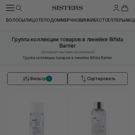
ВОЛОСЫ
ЛИЦО
ТЕЛО
ДОМ
МЕРЧ
НОВИНКИ
БЕСТСЕЛЛЕРЫ
АКЦ
Группа коллекции товаров в линейке Bifida
Barrier
|
Интернет магазин косметики
Группа коллекции товаров в линейке Bifida Barrier
Фильтр
Сортировать
1