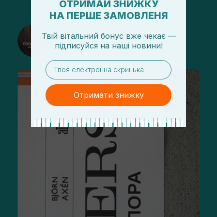
ОТРИМАЙ ЗНИЖКУ
НА ПЕРШЕ ЗАМОВЛЕНЯ
@sisters_stelmakh в Instagram
Твій вітальний бонус вже чекає —
підписуйся
на
наші новини!
Подписаться
email
Отримати знижку