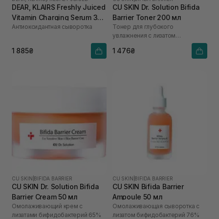
DEAR, KLAIRS Freshly Juiced
CU SKIN Dr. Solution Bifida
Vitamin Charging Serum 30
Barrier Toner 200 мл
Антиоксидантная сыворотка
Тонер для глубокого
мл
увлажнения с лизатом
бифидобактерий 85%
1 885₴
1 476₴
CU SKIN
|
BIFIDA BARRIER
CU SKIN
|
BIFIDA BARRIER
CU SKIN Dr. Solution Bifida
CU SKIN Bifida Barrier
Barrier Cream 50 мл
Ampoule 50 мл
Омолаживающий крем с
Омолаживающая сыворотка с
лизатами бифидобактерий 65%
лизатом бифидобактерий 76%