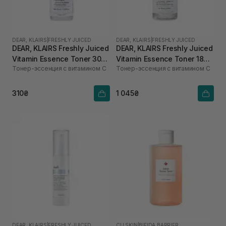
DEAR, KLAIRS
|
FRESHLY JUICED
DEAR, KLAIRS
|
FRESHLY JUICED
DEAR, KLAIRS Freshly Juiced
DEAR, KLAIRS Freshly Juiced
Vitamin Essence Toner 30
Vitamin Essence Toner 180
Тонер-эссенция с витамином C
Тонер-эссенция с витамином C
мл
мл
310₴
1 045₴
DEAR, KLAIRS
|
FRESHLY JUICED
CU SKIN
|
BIFIDA BARRIER