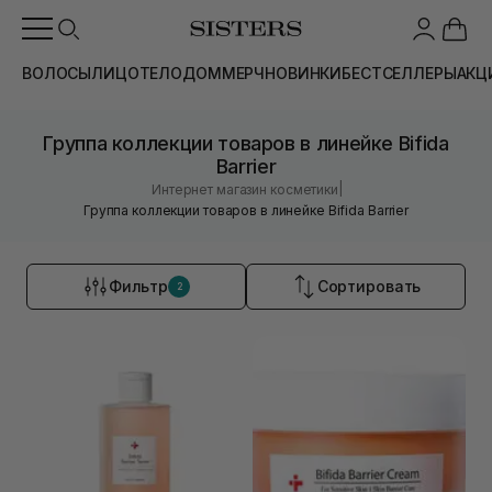
ВОЛОСЫ
ЛИЦО
ТЕЛО
ДОМ
МЕРЧ
НОВИНКИ
БЕСТСЕЛЛЕРЫ
АКЦ
Группа коллекции товаров в линейке Bifida
Barrier
|
Интернет магазин косметики
Группа коллекции товаров в линейке Bifida Barrier
Фильтр
Сортировать
2