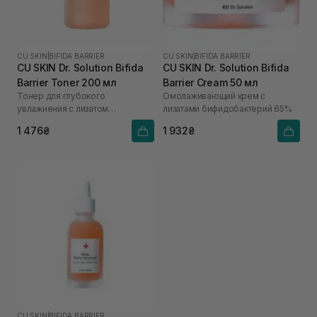
CU SKIN
|
BIFIDA BARRIER
CU SKIN
|
BIFIDA BARRIER
CU SKIN Dr. Solution Bifida
CU SKIN Dr. Solution Bifida
Barrier Toner 200 мл
Barrier Cream 50 мл
Тонер для глубокого
Омолаживающий крем с
увлажнения с лизатом
лизатами бифидобактерий 65%
бифидобактерий 85%
1 476₴
1 932₴
CU SKIN
|
BIFIDA BARRIER