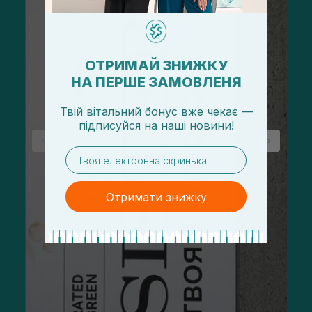
ОТРИМАЙ ЗНИЖКУ
НА ПЕРШЕ ЗАМОВЛЕНЯ
Твій вітальний бонус вже чекає —
підписуйся
на
наші новини!
email
Отримати знижку