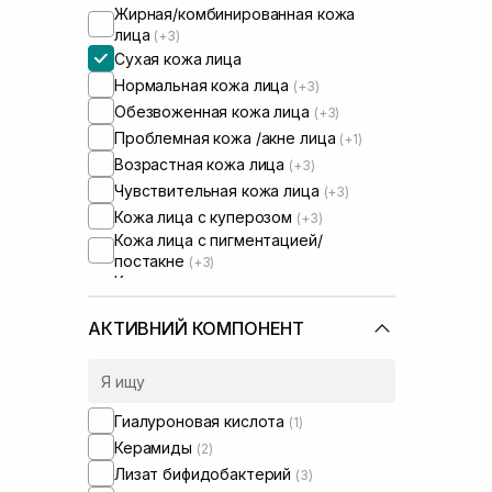
Жирная/комбинированная кожа
лица
(+3)
Сухая кожа лица
Нормальная кожа лица
(+3)
Обезвоженная кожа лица
(+3)
Проблемная кожа /акне лица
(+1)
Возрастная кожа лица
(+3)
Чувствительная кожа лица
(+3)
Кожа лица с куперозом
(+3)
Кожа лица с пигментацией/
постакне
(+3)
Кожа лица с расширенными порами
(+1)
Кожа лица с нарушенным
АКТИВНИЙ КОМПОНЕНТ
барьером
(+3)
Кожа лица с нарушенным
микробиомом
(+3)
Гиалуроновая кислота
(1)
Керамиды
(2)
Лизат бифидобактерий
(3)