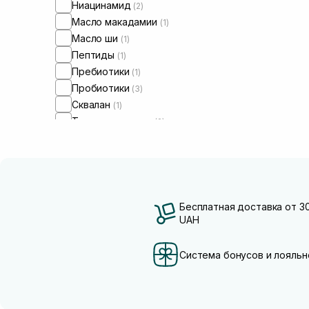
Ниацинамид
(2)
Масло макадамии
(1)
Масло ши
(1)
Пептиды
(1)
Пребиотики
(1)
Пробиотики
(3)
Сквалан
(1)
Трипептид меди
(2)
Бесплатная доставка от 3
UAH
Система бонусов и лояльн