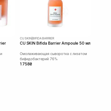
CU SKIN
|
BIFIDA BARRIER
rier
CU SKIN Bifida Barrier Ampoule 50 мл
ми
Омолаживающая сыворотка с лизатом
бифидобактерий 76%
1 758₴